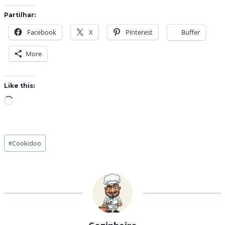
Partilhar:
Facebook
X
Pinterest
Buffer
More
Like this:
L
o
a
Post
d
#
Cookidoo
Tags:
i
n
g
…