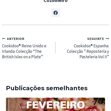
Cozinheiro
Navegação
ANTERIOR
SEGUINTE
de
Cookidoo® Reino Unido e
Cookidoo® Espanha:
Irlanda: Colecção “The
Colecção ” Repostería y
artigos
British Isles on a Plate”
Pasteleria Vol II”
Publicações semelhantes