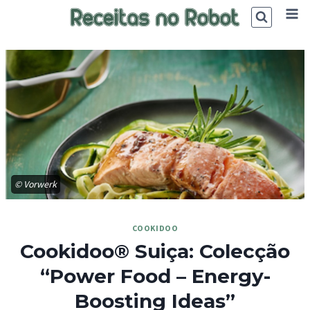
Skip
to
content
© Vorwerk
COOKIDOO
Cookidoo® Suiça: Colecção
“Power Food – Energy-
Boosting Ideas”