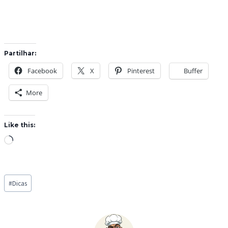
Partilhar:
Facebook
X
Pinterest
Buffer
More
Like this:
L
o
a
Post
d
#
Dicas
Tags:
i
n
g