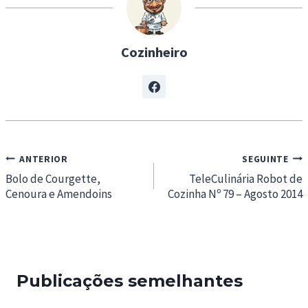
…
Cozinheiro
Navegação
ANTERIOR
SEGUINTE
de
Bolo de Courgette,
TeleCulinária Robot de
Cenoura e Amendoins
Cozinha Nº 79 – Agosto 2014
artigos
Publicações semelhantes