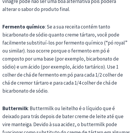
vinagre pode não ser uma boa alternativa pois poderá
alterar o sabor do produto final.
Fermento químico
: Se a sua receita contém tanto
bicarbonato de sódio quanto creme tártaro, você pode
facilmente substituí-los por fermento químico (“pó royal”
ou similar). Isso ocorre porque o fermento em pó é
composto por uma base (por exemplo, bicarbonato de
sódio) e um ácido (por exemplo, ácido tartárico). Use 1
colher de chá de fermento em pó para cada 1/2 colher de
chá de cremor tártaro e para cada 1/4 colher de chá de
bicarbonato de sódio.
Buttermilk
: Buttermilk ou leitelho é o líquido que é
deixado para trás depois de bater creme de leite até que
vire manteiga. Devido à sua acidez, o buttermilk pode
funcionar como substituto do creme de tártaro em algumas