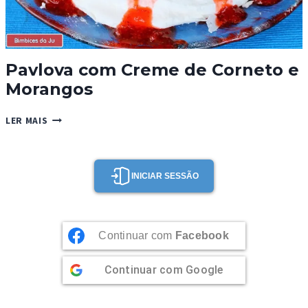
Pavlova com Creme de Corneto e
Morangos
PAVLOVA
LER MAIS
COM
CREME
DE
CORNETO
INICIAR SESSÃO
E
MORANGOS
Continuar com
Facebook
Continuar com
Google