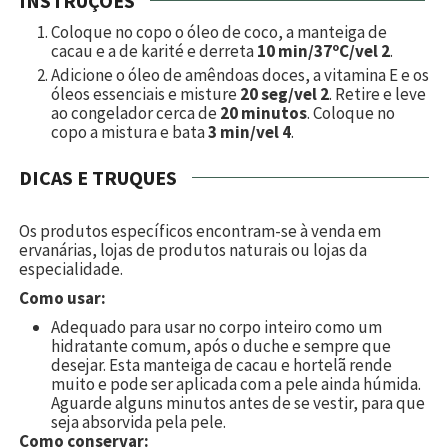
INSTRUÇÕES
Coloque no copo o óleo de coco, a manteiga de
cacau e a de karité e derreta
10 min/37ºC/vel 2
.
Adicione o óleo de amêndoas doces, a vitamina E e os
óleos essenciais e misture
20 seg/vel 2
. Retire e leve
ao congelador cerca de
20 minutos
. Coloque no
copo a mistura e bata
3 min/vel 4
.
DICAS E TRUQUES
Os produtos específicos encontram-se à venda em
ervanárias, lojas de produtos naturais ou lojas da
especialidade.
Como usar:
Adequado para usar no corpo inteiro como um
hidratante comum, após o duche e sempre que
desejar. Esta manteiga de cacau e hortelã rende
muito e pode ser aplicada com a pele ainda húmida.
Aguarde alguns minutos antes de se vestir, para que
seja absorvida pela pele.
Como conservar: