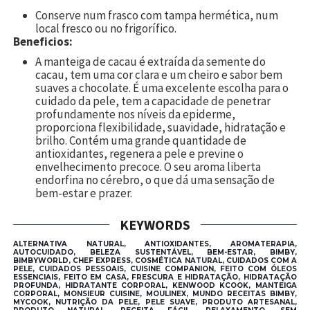
Conserve num frasco com tampa hermética, num
local fresco ou no frigorífico.
Beneficios:
A manteiga de cacau é extraída da semente do
cacau, tem uma cor clara e um cheiro e sabor bem
suaves a chocolate. É uma excelente escolha para o
cuidado da pele, tem a capacidade de penetrar
profundamente nos níveis da epiderme,
proporciona flexibilidade, suavidade, hidratação e
brilho.
Contém uma grande quantidade de
antioxidantes, regenera a pele e previne o
envelhecimento precoce. O seu aroma liberta
endorfina no cérebro, o que dá uma sensação de
bem-estar e prazer.
KEYWORDS
ALTERNATIVA NATURAL, ANTIOXIDANTES, AROMATERAPIA,
AUTOCUIDADO, BELEZA SUSTENTÁVEL, BEM-ESTAR, BIMBY,
BIMBYWORLD, CHEF EXPRESS, COSMÉTICA NATURAL, CUIDADOS COM A
PELE, CUIDADOS PESSOAIS, CUISINE COMPANION, FEITO COM ÓLEOS
ESSENCIAIS, FEITO EM CASA, FRESCURA E HIDRATAÇÃO, HIDRATAÇÃO
PROFUNDA, HIDRATANTE CORPORAL, KENWOOD KCOOK, MANTEIGA
CORPORAL, MONSIEUR CUISINE, MOULINEX, MUNDO RECEITAS BIMBY,
MYCOOK, NUTRIÇÃO DA PELE, PELE SUAVE, PRODUTO ARTESANAL,