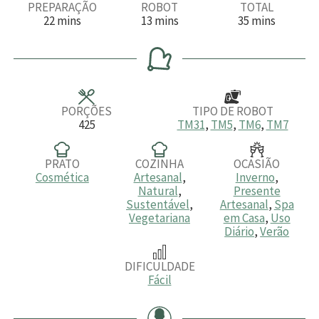
PREPARAÇÃO
ROBOT
TOTAL
m
m
m
22
mins
13
mins
35
mins
i
i
i
n
n
n
u
u
u
t
t
t
o
o
o
s
s
s
PORÇÕES
TIPO DE ROBOT
425
TM31
,
TM5
,
TM6
,
TM7
PRATO
COZINHA
OCASIÃO
Cosmética
Artesanal
,
Inverno
,
Natural
,
Presente
Sustentável
,
Artesanal
,
Spa
Vegetariana
em Casa
,
Uso
Diário
,
Verão
DIFICULDADE
Fácil