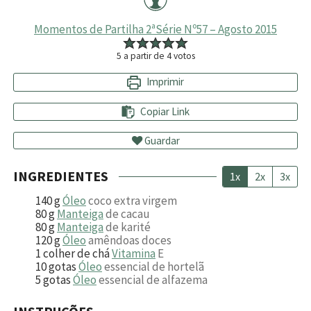
Momentos de Partilha 2ªSérie Nº57 – Agosto 2015
5
a partir de
4
votos
Imprimir
Copiar Link
Guardar
INGREDIENTES
1x
2x
3x
140
g
Óleo
coco extra virgem
80
g
Manteiga
de cacau
80
g
Manteiga
de karité
120
g
Óleo
amêndoas doces
1
colher de chá
Vitamina
E
10
gotas
Óleo
essencial de hortelã
5
gotas
Óleo
essencial de alfazema