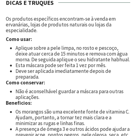
DICAS E TRUQUES
Os produtos específicos encontram-se à venda em
ervanárias, lojas de produtos naturais ou lojas da
especialidade.
Como usar:
Aplique sobre a pele limpa, no rosto e pescoço,
deixe atuar cerca de 15 minutos e remova com água
morna. De seguida aplique o seu hidratante habhual.
Esta máscara pode ser feita 1 vez por mês.
Deve ser aplicada imediatamente depois de
preparada.
Como conservar:
Não é aconselhável guardar a máscara para outras
aplicações.
Beneficios:
Os morangos são uma excelente fonte de vitamina C.
Ajudam, portanto, a tornar tez mais clara e a
minimizar as rugas e linhas finas.
A presença de ómega 3 e outros ácidos pode ajudar a
prevenir acne, pontos negros, pele oleosa, seca, etc.