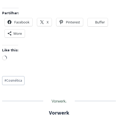
Partilhar:
Facebook
X
Pinterest
Buffer
More
Like this:
L
o
a
Post
d
#
Cosmética
Tags:
i
n
g
…
Vorwerk