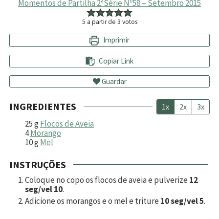
Momentos de Partilha 2ªSérie Nº58 – Setembro 2015
5
a partir de
3
votos
Imprimir
Copiar Link
Guardar
INGREDIENTES
1x
2x
3x
25
g
Flocos de Aveia
4
Morango
10
g
Mel
INSTRUÇÕES
Coloque no copo os flocos de aveia e pulverize
12
seg/vel 10
.
Adicione os morangos e o mel e triture
10 seg/vel 5
.