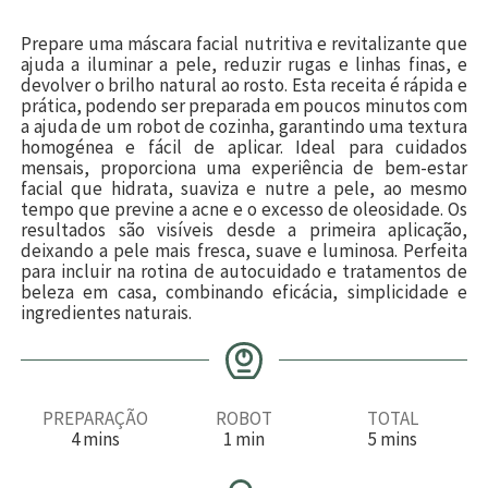
Prepare uma máscara facial nutritiva e revitalizante que
ajuda a iluminar a pele, reduzir rugas e linhas finas, e
devolver o brilho natural ao rosto. Esta receita é rápida e
prática, podendo ser preparada em poucos minutos com
a ajuda de um robot de cozinha, garantindo uma textura
homogénea e fácil de aplicar. Ideal para cuidados
mensais, proporciona uma experiência de bem-estar
facial que hidrata, suaviza e nutre a pele, ao mesmo
tempo que previne a acne e o excesso de oleosidade. Os
resultados são visíveis desde a primeira aplicação,
deixando a pele mais fresca, suave e luminosa. Perfeita
para incluir na rotina de autocuidado e tratamentos de
beleza em casa, combinando eficácia, simplicidade e
ingredientes naturais.
PREPARAÇÃO
ROBOT
TOTAL
m
m
m
4
mins
1
min
5
mins
i
i
i
n
n
n