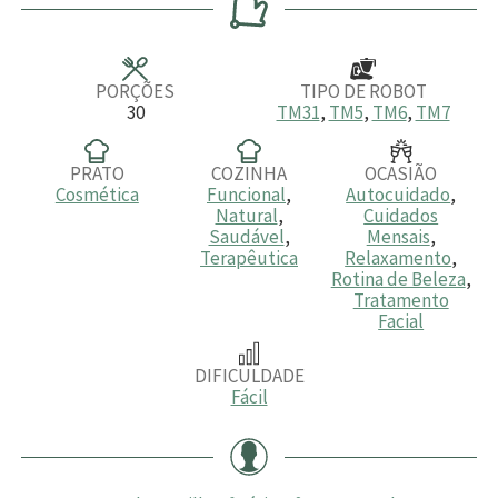
u
u
u
t
t
t
o
o
o
s
s
PORÇÕES
TIPO DE ROBOT
30
TM31
,
TM5
,
TM6
,
TM7
PRATO
COZINHA
OCASIÃO
Cosmética
Funcional
,
Autocuidado
,
Natural
,
Cuidados
Saudável
,
Mensais
,
Terapêutica
Relaxamento
,
Rotina de Beleza
,
Tratamento
Facial
DIFICULDADE
Fácil