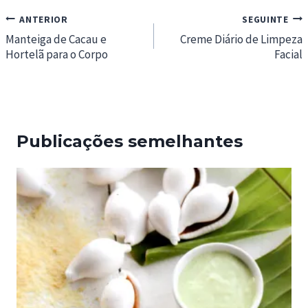
Navegação
ANTERIOR
SEGUINTE
de
Manteiga de Cacau e
Creme Diário de Limpeza
Hortelã para o Corpo
Facial
artigos
Publicações semelhantes