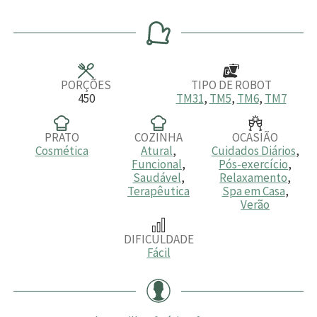
i
i
i
n
n
n
u
u
u
t
t
t
o
o
o
s
s
PORÇÕES
TIPO DE ROBOT
450
TM31
,
TM5
,
TM6
,
TM7
PRATO
COZINHA
OCASIÃO
Cosmética
Atural
,
Cuidados Diários
,
Funcional
,
Pós-exercício
,
Saudável
,
Relaxamento
,
Terapêutica
Spa em Casa
,
Verão
DIFICULDADE
Fácil