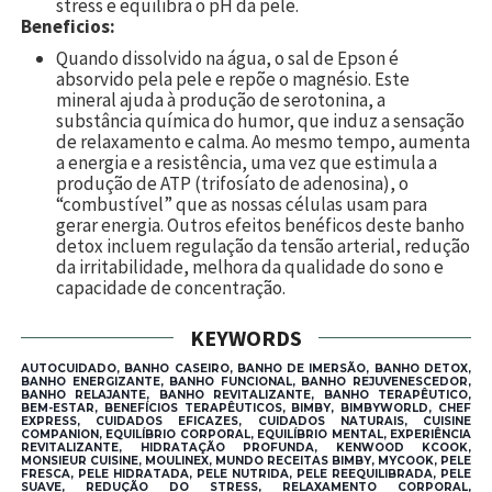
stress e equilibra o pH da pele.
Beneficios:
Quando dissolvido na água, o sal de Epson é
absorvido pela pele e repõe o magnésio. Este
mineral ajuda à produção de serotonina, a
substância química do humor, que induz a sensação
de relaxamento e calma.
Ao mesmo tempo, aumenta
a energia e a resistência, uma vez que estimula a
produção de ATP (trifosíato de adenosina),
o
“combustível” que as nossas células usam para
gerar energia.
Outros efeitos benéficos deste banho
detox incluem regulação da tensão arterial, redução
da irritabilidade, melhora da qualidade do sono e
capacidade de concentração.
KEYWORDS
AUTOCUIDADO, BANHO CASEIRO, BANHO DE IMERSÃO, BANHO DETOX,
BANHO ENERGIZANTE, BANHO FUNCIONAL, BANHO REJUVENESCEDOR,
BANHO RELAJANTE, BANHO REVITALIZANTE, BANHO TERAPÊUTICO,
BEM-ESTAR, BENEFÍCIOS TERAPÊUTICOS, BIMBY, BIMBYWORLD, CHEF
EXPRESS, CUIDADOS EFICAZES, CUIDADOS NATURAIS, CUISINE
COMPANION, EQUILÍBRIO CORPORAL, EQUILÍBRIO MENTAL, EXPERIÊNCIA
REVITALIZANTE, HIDRATAÇÃO PROFUNDA, KENWOOD KCOOK,
MONSIEUR CUISINE, MOULINEX, MUNDO RECEITAS BIMBY, MYCOOK, PELE
FRESCA, PELE HIDRATADA, PELE NUTRIDA, PELE REEQUILIBRADA, PELE
SUAVE, REDUÇÃO DO STRESS, RELAXAMENTO CORPORAL,