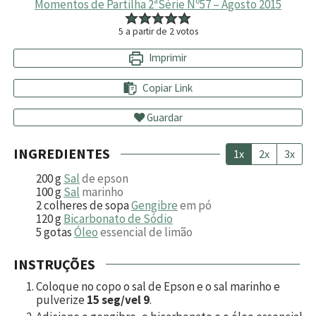
Momentos de Partilha 2ªSérie Nº57 – Agosto 2015
5
a partir de
2
votos
Imprimir
Copiar Link
Guardar
INGREDIENTES
1x
2x
3x
200
g
Sal
de epson
100
g
Sal
marinho
2
colheres de sopa
Gengibre
em pó
120
g
Bicarbonato de Sódio
5
gotas
Óleo
essencial de limão
INSTRUÇÕES
Coloque no copo o sal de Epson e o sal marinho e
pulverize
15 seg/vel 9
.