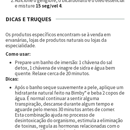
Adicione o gengibre, o bicarbonato e o óleo essencial
e misture
15 seg/vel 4
.
DICAS E TRUQUES
Os produtos específicos encontram-se à venda em
ervanárias, lojas de produtos naturais ou lojas da
especialidade.
Como usar:
Prepare um banho de imersão:
1 chávena do sal
detox, 1 chávena de vinagre de sidra e água bem
quente. Relaxe cerca de 20 minutos.
Dicas:
Após o banho seque suavemente a pele, aplique um
hidratante natural feito na Bimby“ e beba 2 copos de
água. É normal continuar a sentir alguma
transpiração, descanse durante algum tempo e
aguarde pelo menos 30 minutos antes de comer.
Esta combinação ajuda no processo de
desintoxicação do organismo, estimula a eliminação
de toxinas, regula as hormonas relacionadas com o