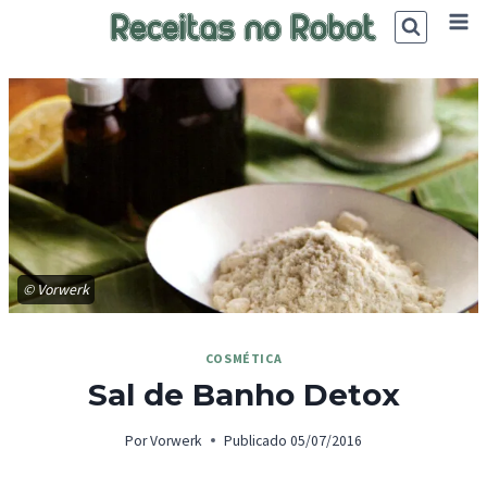
Skip
to
content
© Vorwerk
COSMÉTICA
Sal de Banho Detox
Por
Vorwerk
Publicado
05/07/2016