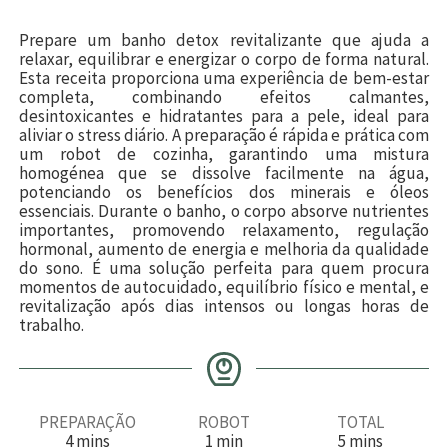
Prepare um banho detox revitalizante que ajuda a
relaxar, equilibrar e energizar o corpo de forma natural.
Esta receita proporciona uma experiência de bem-estar
completa, combinando efeitos calmantes,
desintoxicantes e hidratantes para a pele, ideal para
aliviar o stress diário. A preparação é rápida e prática com
um robot de cozinha, garantindo uma mistura
homogénea que se dissolve facilmente na água,
potenciando os benefícios dos minerais e óleos
essenciais. Durante o banho, o corpo absorve nutrientes
importantes, promovendo relaxamento, regulação
hormonal, aumento de energia e melhoria da qualidade
do sono. É uma solução perfeita para quem procura
momentos de autocuidado, equilíbrio físico e mental, e
revitalização após dias intensos ou longas horas de
trabalho.
PREPARAÇÃO
ROBOT
TOTAL
m
m
m
4
mins
1
min
5
mins