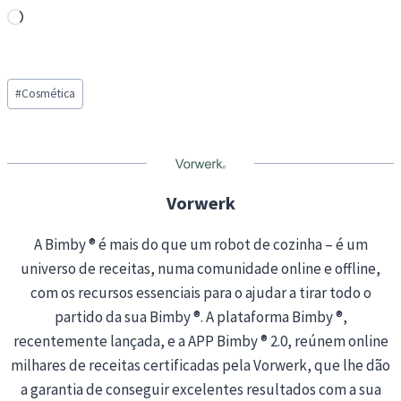
L
o
a
Post
d
#
Cosmética
Tags:
i
n
g
…
Vorwerk
A Bimby ® é mais do que um robot de cozinha – é um
universo de receitas, numa comunidade online e offline,
com os recursos essenciais para o ajudar a tirar todo o
partido da sua Bimby ®. A plataforma Bimby ®,
recentemente lançada, e a APP Bimby ® 2.0, reúnem online
milhares de receitas certificadas pela Vorwerk, que lhe dão
a garantia de conseguir excelentes resultados com a sua