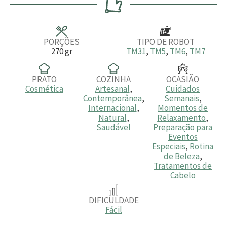
u
u
u
t
t
t
o
o
o
s
s
PORÇÕES
TIPO DE ROBOT
270
gr
TM31
,
TM5
,
TM6
,
TM7
PRATO
COZINHA
OCASIÃO
Cosmética
Artesanal
,
Cuidados
Contemporânea
,
Semanais
,
Internacional
,
Momentos de
Natural
,
Relaxamento
,
Saudável
Preparação para
Eventos
Especiais
,
Rotina
de Beleza
,
Tratamentos de
Cabelo
DIFICULDADE
Fácil