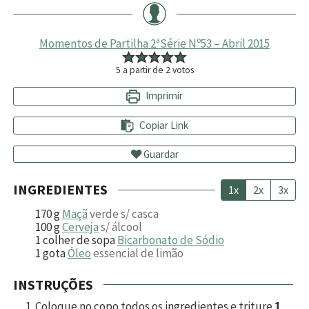
Momentos de Partilha 2ªSérie Nº53 – Abril 2015
5
a partir de
2
votos
Imprimir
Copiar Link
Guardar
INGREDIENTES
1x
2x
3x
170
g
Maçã
verde s/ casca
100
g
Cerveja
s/ álcool
1
colher de sopa
Bicarbonato de Sódio
1
gota
Óleo
essencial de limão
INSTRUÇÕES
Coloque no copo todos os ingredientes e triture
1