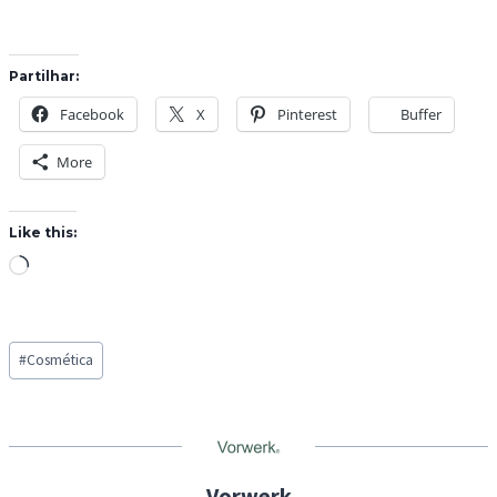
Partilhar:
Facebook
X
Pinterest
Buffer
More
Like this:
L
o
a
Post
d
#
Cosmética
Tags:
i
n
g
…
Vorwerk