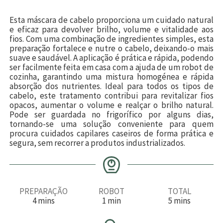
Esta máscara de cabelo proporciona um cuidado natural
e eficaz para devolver brilho, volume e vitalidade aos
fios. Com uma combinação de ingredientes simples, esta
preparação fortalece e nutre o cabelo, deixando-o mais
suave e saudável. A aplicação é prática e rápida, podendo
ser facilmente feita em casa com a ajuda de um robot de
cozinha, garantindo uma mistura homogénea e rápida
absorção dos nutrientes. Ideal para todos os tipos de
cabelo, este tratamento contribui para revitalizar fios
opacos, aumentar o volume e realçar o brilho natural.
Pode ser guardada no frigorífico por alguns dias,
tornando-se uma solução conveniente para quem
procura cuidados capilares caseiros de forma prática e
segura, sem recorrer a produtos industrializados.
PREPARAÇÃO
ROBOT
TOTAL
m
m
m
4
mins
1
min
5
mins
i
i
i
n
n
n