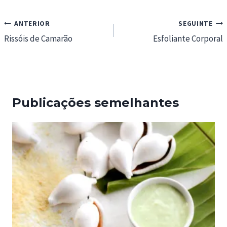
Navegação
ANTERIOR
SEGUINTE
de
Rissóis de Camarão
Esfoliante Corporal
artigos
Publicações semelhantes