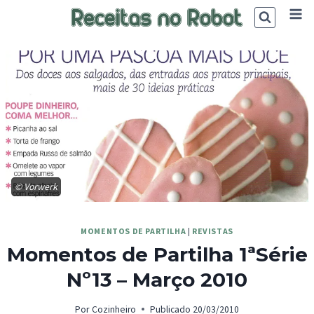
Skip
to
content
© Vorwerk
MOMENTOS DE PARTILHA
|
REVISTAS
Momentos de Partilha 1ªSérie
Nº13 – Março 2010
Por
Cozinheiro
Publicado
20/03/2010