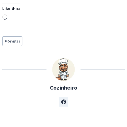
Like this:
L
o
a
Post
d
#
Revistas
Tags:
i
n
g
…
Cozinheiro