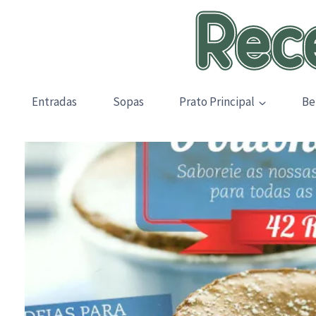
Skip
to
content
Entradas
Sopas
Prato Principal
Be