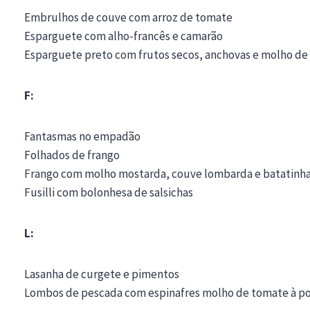
Embrulhos de couve com arroz de tomate
Esparguete com alho-francês e camarão
Esparguete preto com frutos secos, anchovas e molho d
F:
Fantasmas no empadão
Folhados de frango
Frango com molho mostarda, couve lombarda e batatinha
Fusilli com bolonhesa de salsichas
L:
Lasanha de curgete e pimentos
Lombos de pescada com espinafres molho de tomate à p