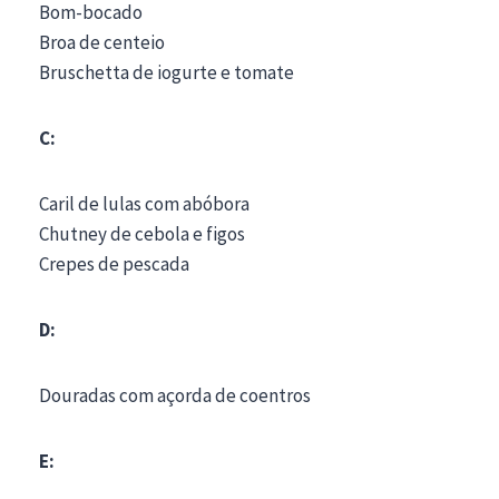
Bom-bocado
Broa de centeio
Bruschetta de iogurte e tomate
C:
Caril de lulas com abóbora
Chutney de cebola e figos
Crepes de pescada
D:
Douradas com açorda de coentros
E: