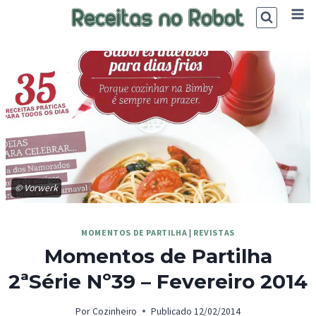
Skip
to
content
© Vorwerk
MOMENTOS DE PARTILHA
|
REVISTAS
Momentos de Partilha
2ªSérie Nº39 – Fevereiro 2014
Por
Cozinheiro
Publicado
12/02/2014