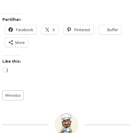
Partilhar:
Facebook
X
Pinterest
Buffer
More
Like this:
L
o
a
Post
d
#
Revistas
Tags:
i
n
g
…