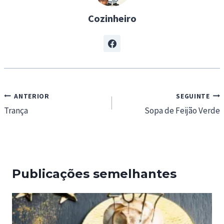
Cozinheiro
Navegação
ANTERIOR
SEGUINTE
de
Trança
Sopa de Feijão Verde
artigos
Publicações semelhantes