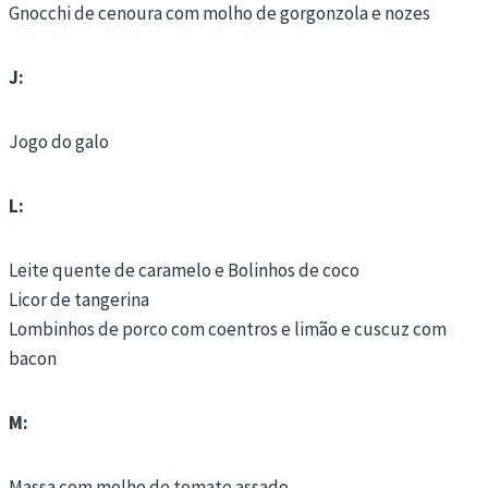
Gnocchi de cenoura com molho de gorgonzola e nozes
J:
Jogo do galo
L:
Leite quente de caramelo e Bolinhos de coco
Licor de tangerina
Lombinhos de porco com coentros e limão e cuscuz com
bacon
M:
Massa com molho de tomate assado