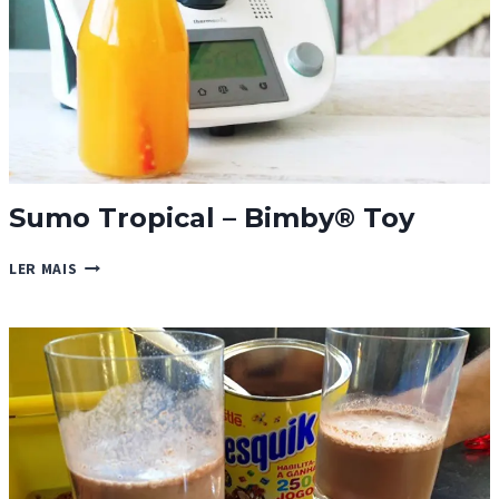
Sumo Tropical – Bimby® Toy
SUMO
LER MAIS
TROPICAL
–
BIMBY®
TOY