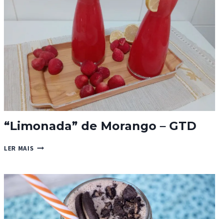
“Limonada” de Morango – GTD
“LIMONADA”
LER MAIS
DE
MORANGO
–
GTD