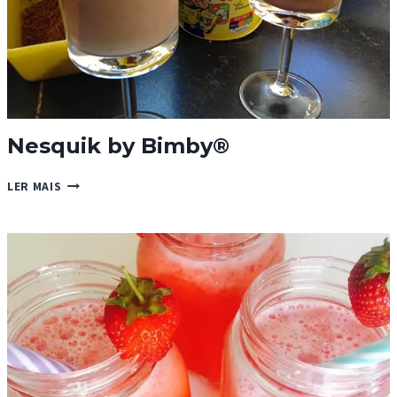
Nesquik by Bimby®
NESQUIK
LER MAIS
BY
BIMBY®