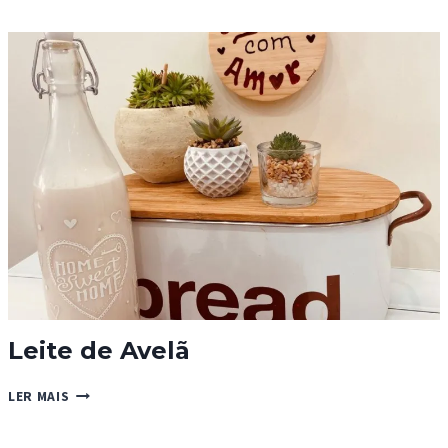
SEM
ÁLCOOL
Leite de Avelã
LEITE
LER MAIS
DE
AVELÃ