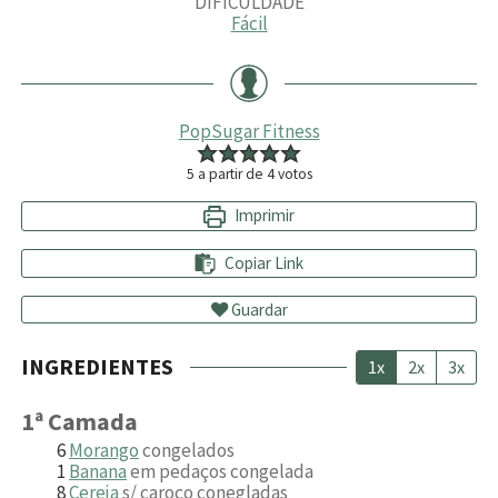
DIFICULDADE
Fácil
PopSugar Fitness
5
a partir de
4
votos
Imprimir
Copiar Link
Guardar
INGREDIENTES
1x
2x
3x
1ª Camada
6
Morango
congelados
1
Banana
em pedaços congelada
8
Cereja
s/ caroço conegladas