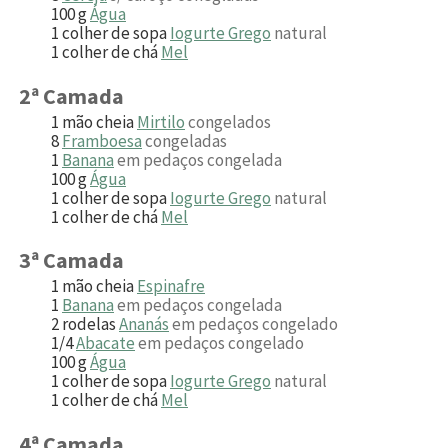
100
g
Água
1
colher de sopa
Iogurte Grego
natural
1
colher de chá
Mel
2ª Camada
1
mão cheia
Mirtilo
congelados
8
Framboesa
congeladas
1
Banana
em pedaços congelada
100
g
Água
1
colher de sopa
Iogurte Grego
natural
1
colher de chá
Mel
3ª Camada
1
mão cheia
Espinafre
1
Banana
em pedaços congelada
2
rodelas
Ananás
em pedaços congelado
1/4
Abacate
em pedaços congelado
100
g
Água
1
colher de sopa
Iogurte Grego
natural
1
colher de chá
Mel
4ª Camada