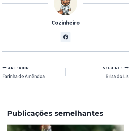
…
Cozinheiro
Navegação
ANTERIOR
SEGUINTE
de
Farinha de Amêndoa
Brisa do Lis
artigos
Publicações semelhantes