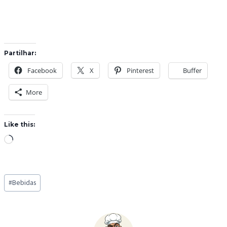
Partilhar:
Facebook
X
Pinterest
Buffer
More
Like this:
L
o
a
Post
d
#
Bebidas
Tags:
i
n
g