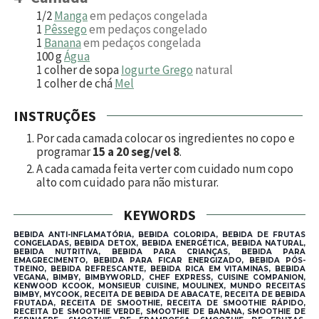
1/2
Manga
em pedaços congelada
1
Pêssego
em pedaços congelado
1
Banana
em pedaços congelada
100
g
Água
1
colher de sopa
Iogurte Grego
natural
1
colher de chá
Mel
INSTRUÇÕES
Por cada camada colocar os ingredientes no copo e
programar
15 a 20 seg/vel 8
.
A cada camada feita verter com cuidado num copo
alto com cuidado para não misturar.
KEYWORDS
BEBIDA ANTI-INFLAMATÓRIA, BEBIDA COLORIDA, BEBIDA DE FRUTAS
CONGELADAS, BEBIDA DETOX, BEBIDA ENERGÉTICA, BEBIDA NATURAL,
BEBIDA NUTRITIVA, BEBIDA PARA CRIANÇAS, BEBIDA PARA
EMAGRECIMENTO, BEBIDA PARA FICAR ENERGIZADO, BEBIDA PÓS-
TREINO, BEBIDA REFRESCANTE, BEBIDA RICA EM VITAMINAS, BEBIDA
VEGANA, BIMBY, BIMBYWORLD, CHEF EXPRESS, CUISINE COMPANION,
KENWOOD KCOOK, MONSIEUR CUISINE, MOULINEX, MUNDO RECEITAS
BIMBY, MYCOOK, RECEITA DE BEBIDA DE ABACATE, RECEITA DE BEBIDA
FRUTADA, RECEITA DE SMOOTHIE, RECEITA DE SMOOTHIE RÁPIDO,
RECEITA DE SMOOTHIE VERDE, SMOOTHIE DE BANANA, SMOOTHIE DE