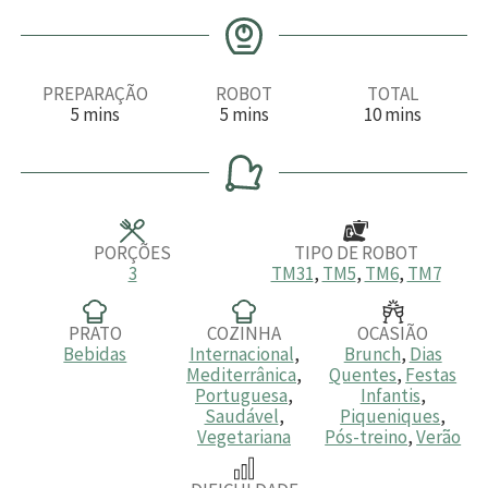
PREPARAÇÃO
ROBOT
TOTAL
m
m
m
5
mins
5
mins
10
mins
i
i
i
n
n
n
u
u
u
t
t
t
o
o
o
s
s
s
PORÇÕES
TIPO DE ROBOT
3
TM31
,
TM5
,
TM6
,
TM7
PRATO
COZINHA
OCASIÃO
Bebidas
Internacional
,
Brunch
,
Dias
Mediterrânica
,
Quentes
,
Festas
Portuguesa
,
Infantis
,
Saudável
,
Piqueniques
,
Vegetariana
Pós-treino
,
Verão