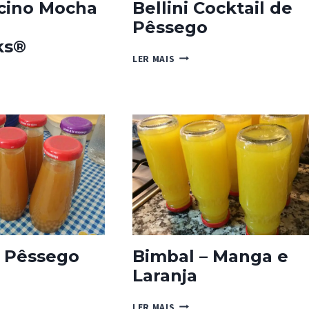
cino Mocha
Bellini Cocktail de
Pêssego
ks®
BELLINI
LER MAIS
COCKTAIL
UCCINO
DE
PÊSSEGO
UCKS®
– Pêssego
Bimbal – Manga e
Laranja
L
BIMBAL
LER MAIS