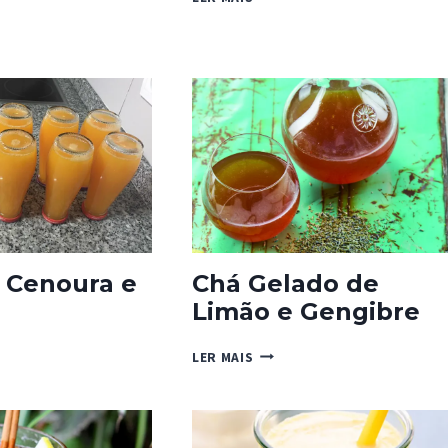
GO
–
MANGA
E
LARANJA
 Cenoura e
Chá Gelado de
Limão e Gengibre
L
CHÁ
LER MAIS
GELADO
RA
DE
LIMÃO
JA
E