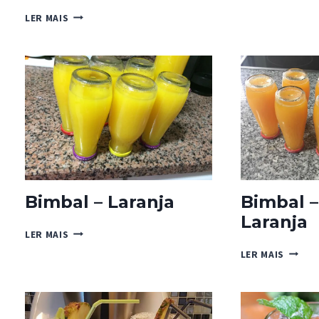
PÊSSE
XAROPE
LER MAIS
CONCENTRADO
DE
LIMÃO
Bimbal – Laranja
Bimbal –
Laranja
BIMBAL
LER MAIS
–
BIMBA
LER MAIS
LARANJA
–
CENOU
E
LARAN