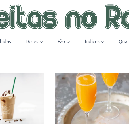
bidas
Doces
Pão
Índices
Qual