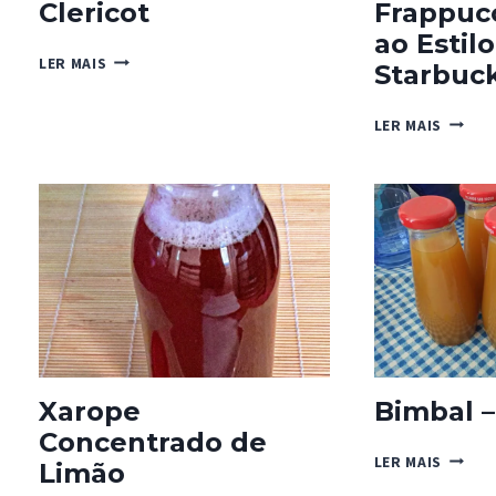
Clericot
Frappuc
ao Estilo
CLERICOT
LER MAIS
Starbuc
FRAPP
LER MAIS
MOCHA
AO
ESTILO
STARB
Xarope
Bimbal 
Concentrado de
BIMBA
LER MAIS
Limão
–