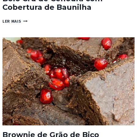
Cobertura de Baunilha
BOLO
LER MAIS
CRU
DE
CENOURA
COM
COBERTURA
DE
BAUNILHA
Brownie de Grão de Bico