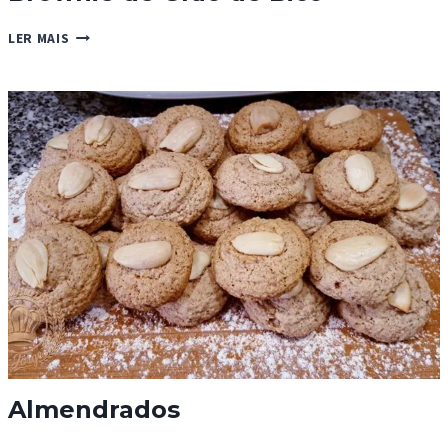
BROWNIE
LER MAIS
DE
GRÃO
DE
BICO
Almendrados