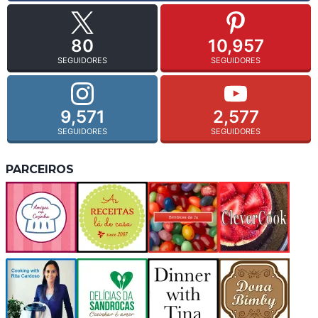
80
10,957
SEGUIDORES
SEGUIDORES
9,571
2,577
SEGUIDORES
SEGUIDORES
PARCEIROS