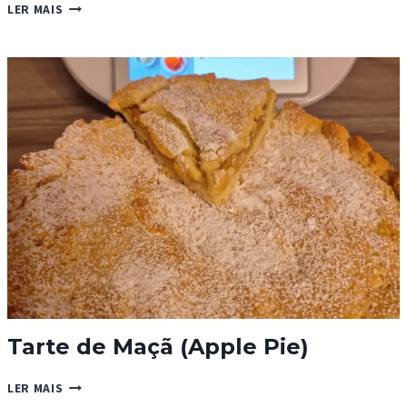
GALETTE
LER MAIS
DE
ROIS
À
LA
FRANGIPANE
Tarte de Maçã (Apple Pie)
TARTE
LER MAIS
DE