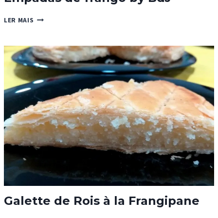
EMPADAS
LER MAIS
DE
FRANGO
BY
BDJ
Galette de Rois à la Frangipane