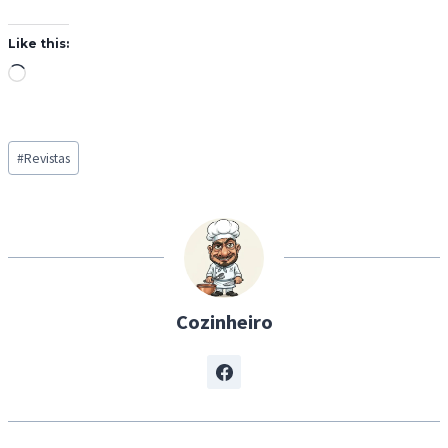
Like this:
L
o
a
Post
d
#
Revistas
Tags:
i
n
g
…
Cozinheiro