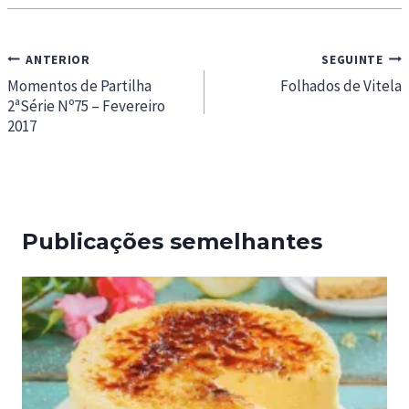
Navegação
ANTERIOR
SEGUINTE
de
Momentos de Partilha
Folhados de Vitela
2ªSérie Nº75 – Fevereiro
artigos
2017
Publicações semelhantes