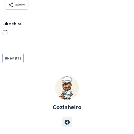
More
Like this:
L
o
a
Post
d
#
Revistas
Tags:
i
n
g
…
Cozinheiro