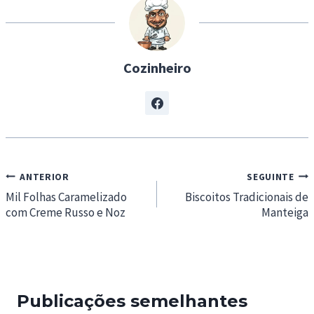
g
…
Cozinheiro
Navegação
ANTERIOR
SEGUINTE
de
Mil Folhas Caramelizado
Biscoitos Tradicionais de
com Creme Russo e Noz
Manteiga
artigos
Publicações semelhantes