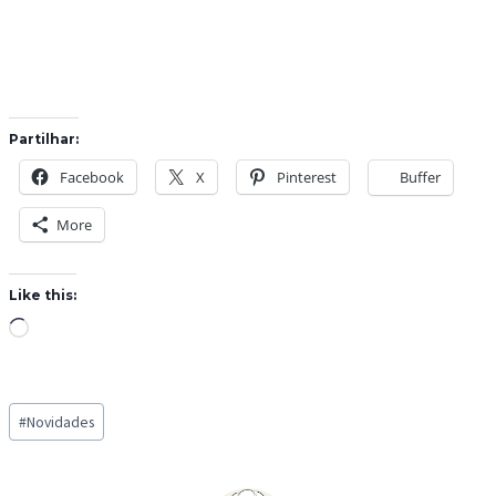
Partilhar:
Facebook
X
Pinterest
Buffer
More
Like this:
L
o
a
Post
d
#
Novidades
Tags:
i
n