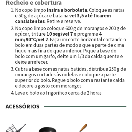
Recheio e cobertura
No copo limpo
insira a borboleta
. Coloque as natas
e
50
g de açúcar e bata na
vel 3,5 até ficarem
consistentes
. Retire e reserve.
No copo limpo coloque
600
g de morangos e
200
g de
açúcar, triture
10 seg/vel 7
e programe
4
min/90°C/vel 2
. Faça um corte horizontal cortando o
bolo em duas partes de modo a que a parte de cima
fique mais fina do que a inferior. Pique a base do
bolo com um garfo, deite um 1/3 da calda quente e
deixe arrefecer.
Cubra a base com as natas batidas, distribua
250
g de
morangos cortados às rodelas e coloque a parte
superior do bolo. Regue o bolo com a restante calda
e decore a gosto com morangos.
Leve o bolo ao frigorífico cerca de 2 horas.
ACESSÓRIOS