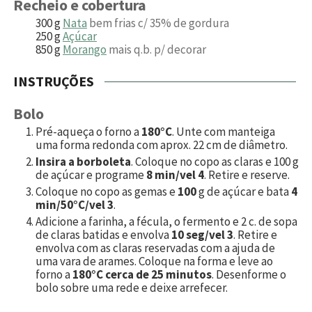
Recheio e cobertura
300
g
Nata
bem frias c/ 35% de gordura
250
g
Açúcar
850
g
Morango
mais q.b. p/ decorar
INSTRUÇÕES
Bolo
Pré-aqueça o forno a
180°C
. Unte com manteiga
uma forma redonda com aprox. 22 cm de diâmetro.
Insira a borboleta
. Coloque no copo as claras e
100
g
de açúcar e programe
8 min/vel 4
. Retire e reserve.
Coloque no copo as gemas e
100
g de açúcar e bata
4
min/50°C/vel 3
.
Adicione a farinha, a fécula, o fermento e
2
c. de sopa
de claras batidas e envolva
10 seg/vel 3
. Retire e
envolva com as claras reservadas com a ajuda de
uma vara de arames. Coloque na forma e leve ao
forno a
180°C cerca de 25 minutos
. Desenforme o
bolo sobre uma rede e deixe arrefecer.