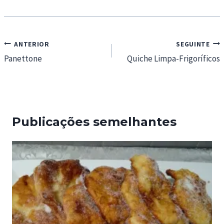
Navegação
ANTERIOR
SEGUINTE
de
Panettone
Quiche Limpa-Frigoríficos
artigos
Publicações semelhantes