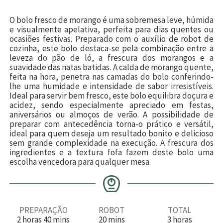
O bolo fresco de morango é uma sobremesa leve, húmida
e visualmente apelativa, perfeita para dias quentes ou
ocasiões festivas. Preparado com o auxílio de robot de
cozinha, este bolo destaca-se pela combinação entre a
leveza do pão de ló, a frescura dos morangos e a
suavidade das natas batidas. A calda de morango quente,
feita na hora, penetra nas camadas do bolo conferindo-
lhe uma humidade e intensidade de sabor irresistíveis.
Ideal para servir bem fresco, este bolo equilibra doçura e
acidez, sendo especialmente apreciado em festas,
aniversários ou almoços de verão. A possibilidade de
preparar com antecedência torna-o prático e versátil,
ideal para quem deseja um resultado bonito e delicioso
sem grande complexidade na execução. A frescura dos
ingredientes e a textura fofa fazem deste bolo uma
escolha vencedora para qualquer mesa.
PREPARAÇÃO
ROBOT
TOTAL
h
m
m
h
2
horas
40
mins
20
mins
3
horas