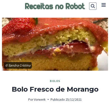
Skip
to
content
© Sandra Cristina
BOLOS
Bolo Fresco de Morango
Por
Vorwerk
Publicado
25/12/2021