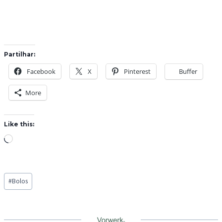
Partilhar:
Facebook
X
Pinterest
Buffer
More
Like this:
L
o
a
Post
d
#
Bolos
Tags:
i
n
g