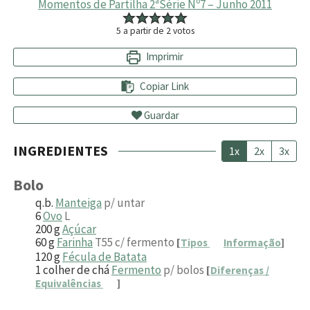
Momentos de Partilha 2ªSérie Nº7 – Junho 2011
5
a partir de
2
votos
Imprimir
Copiar Link
Guardar
INGREDIENTES
1x
2x
3x
Bolo
q.b.
Manteiga
p/ untar
6
Ovo
L
200
g
Açúcar
60
g
Farinha
T55 c/ fermento
[
Tipos
Informação
]
120
g
Fécula de Batata
1
colher de chá
Fermento
p/ bolos
[
Diferenças /
Equivalências
]