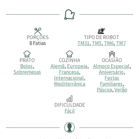
o
i
i
o
r
n
n
r
a
u
u
a
s
t
t
s
o
o
s
s
PORÇÕES
TIPO DE ROBOT
8
Fatias
TM31
,
TM5
,
TM6
,
TM7
PRATO
COZINHA
OCASIÃO
Bolos
,
Alemã
,
Europeia
,
Almoço Especial
,
Sobremesas
Francesa
,
Aniversário
,
Internacional
,
Festas
Mediterrânica
Familiares
,
Páscoa
,
Verão
DIFICULDADE
Fácil