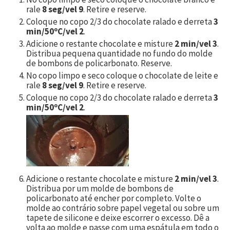
rale
8 seg/vel 9
. Retire e reserve.
Coloque no copo 2/3 do chocolate ralado e derreta
3
min/50ºC/vel 2
.
Adicione o restante chocolate e misture
2 min/vel 3
.
Distribua pequena quantidade no fundo do molde
de bombons de policarbonato. Reserve.
No copo limpo e seco coloque o chocolate de leite e
rale
8 seg/vel 9
. Retire e reserve.
Coloque no copo 2/3 do chocolate ralado e derreta
3
min/50ºC/vel 2
.
Adicione o restante chocolate e misture
2 min/vel 3
.
Distribua por um molde de bombons de
policarbonato até encher por completo. Volte o
molde ao contrário sobre papel vegetal ou sobre um
tapete de silicone e deixe escorrer o excesso. Dê a
volta ao molde e passe com uma espátula em todo o