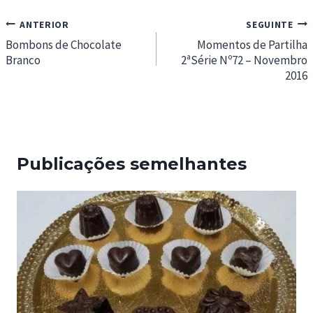
Navegação
ANTERIOR
SEGUINTE
de
Bombons de Chocolate
Momentos de Partilha
Branco
2ªSérie Nº72 – Novembro
artigos
2016
Publicações semelhantes