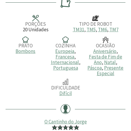
a
u
a
u
s
t
s
t
o
o
s
s
PORÇÕES
TIPO DE ROBOT
20
Unidades
TM31
,
TM5
,
TM6
,
TM7
PRATO
COZINHA
OCASIÃO
Bombons
Europeia
,
Aniversário
,
Francesa
,
Festa de Fim de
Internacional
,
Ano
,
Natal
,
Portuguesa
Páscoa
,
Presente
Especial
DIFICULDADE
Difícil
O Cantinho do Jorge