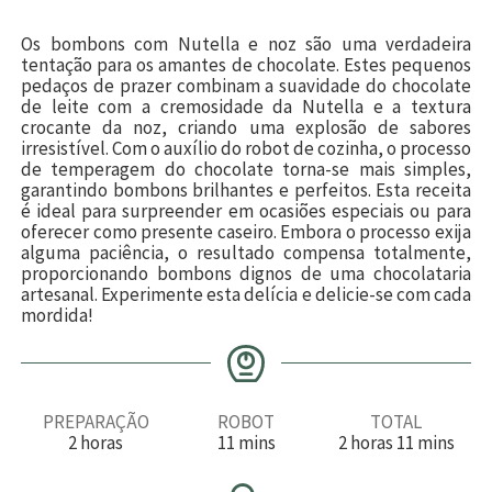
Os bombons com Nutella e noz são uma verdadeira
tentação para os amantes de chocolate. Estes pequenos
pedaços de prazer combinam a suavidade do chocolate
de leite com a cremosidade da Nutella e a textura
crocante da noz, criando uma explosão de sabores
irresistível. Com o auxílio do robot de cozinha, o processo
de temperagem do chocolate torna-se mais simples,
garantindo bombons brilhantes e perfeitos. Esta receita
é ideal para surpreender em ocasiões especiais ou para
oferecer como presente caseiro. Embora o processo exija
alguma paciência, o resultado compensa totalmente,
proporcionando bombons dignos de uma chocolataria
artesanal. Experimente esta delícia e delicie-se com cada
mordida!
PREPARAÇÃO
ROBOT
TOTAL
h
m
h
m
2
horas
11
mins
2
horas
11
mins
o
i
o
i
r
n
r
n