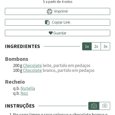
5
a partir de
4
votos
Imprimir
Copiar Link
Guardar
INGREDIENTES
1x
2x
3x
Bombons
200
g
Chocolate
leite, partido em pedaços
100
g
Chocolate
branco, partido em pedaços
Recheio
q.b.
Nutella
q.b.
Noz
INSTRUÇÕES
No copo limpo e seco coloque o chocolate branco e