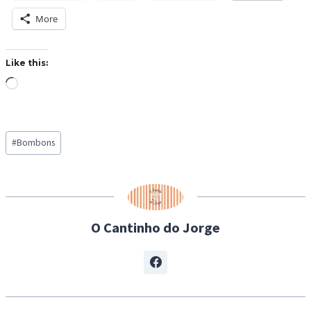
More
Like this:
L
o
a
Post
d
#
Bombons
Tags:
i
n
g
…
O Cantinho do Jorge