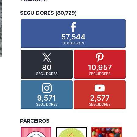
SEGUIDORES (80,729)
57,544
SEGUIDORES
80
10,957
SEGUIDORES
SEGUIDORES
9,571
2,577
SEGUIDORES
SEGUIDORES
PARCEIROS