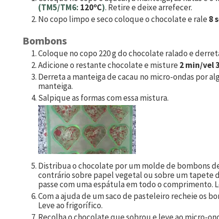
(TM5/TM6:
120ºC
)
. Retire e deixe arrefecer.
No copo limpo e seco coloque o chocolate e rale
8 
Bombons
Coloque no copo
220
g do chocolate ralado e derre
Adicione o restante chocolate e misture
2 min/vel 
Derreta a manteiga de cacau no micro-ondas por alg
manteiga.
Salpique as formas com essa mistura.
Distribua o chocolate por um molde de bombons de
contrário sobre papel vegetal ou sobre um tapete de
passe com uma espátula em todo o comprimento. Lev
Com a ajuda de um saco de pasteleiro recheie os b
Leve ao frigorífico.
Recolha o chocolate que sobrou e leve ao micro-o