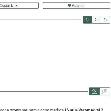
Copiar Link
Guardar
1x
2x
3x
 licor e programe, sem o copo medida
15 min/Varoma/vel 2