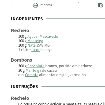
Imprimir
INGREDIENTES
Recheio
100
g
Açucar Mascavado
100
g
Manteiga
100
g
Nata
35% MG
1
cálice
Licor
baileys
Bombons
300
g
Chocolate
branco, partido em pedaços
30
g
Manteiga
de cacau
q.b.
Corante
alimentar em gel, vermelho
INSTRUÇÕES
Recheio
Coloque no copo o açúcar, a manteiga, as natas e o