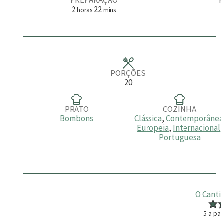
h
m
2
22
horas
mins
o
i
r
n
a
u
s
t
o
s
PORÇÕES
20
PRATO
COZINHA
Bombons
Clássica
,
Contemporâne
Europeia
,
Internacional
Portuguesa
O Cant
5
a pa