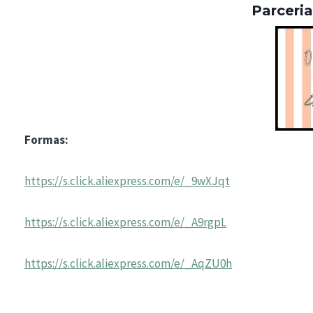
Parceri
Formas:
https://s.click.aliexpress.com/e/_9wXJqt
https://s.click.aliexpress.com/e/_A9rgpL
https://s.click.aliexpress.com/e/_AqZU0h