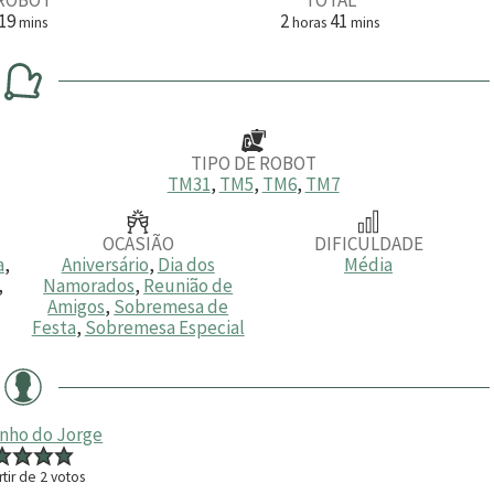
m
h
m
19
2
41
mins
horas
mins
i
o
i
n
r
n
u
a
u
t
s
t
o
o
s
s
TIPO DE ROBOT
TM31
,
TM5
,
TM6
,
TM7
OCASIÃO
DIFICULDADE
a
,
Aniversário
,
Dia dos
Média
,
Namorados
,
Reunião de
Amigos
,
Sobremesa de
Festa
,
Sobremesa Especial
inho do Jorge
rtir de
2
votos