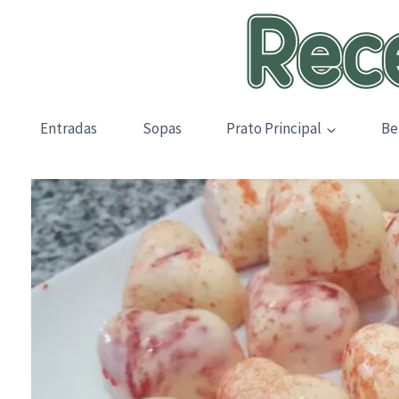
Skip
to
content
Entradas
Sopas
Prato Principal
Be