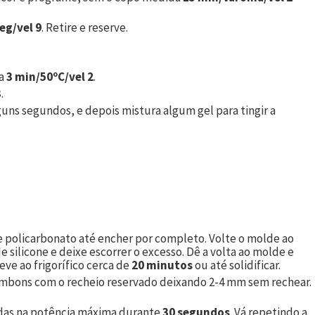
seg/vel 9
. Retire e reserve.
ta
3 min/50ºC/vel 2
.
3
.
uns segundos, e depois mistura algum gel para tingir a
 policarbonato até encher por completo. Volte o molde ao
 silicone e deixe escorrer o excesso. Dê a volta ao molde e
e ao frigorífico cerca de
20 minutos
ou até solidificar.
ombons com o recheio reservado deixando 2-4 mm sem rechear.
ndas na potência máxima durante
30 segundos
. Vá repetindo a