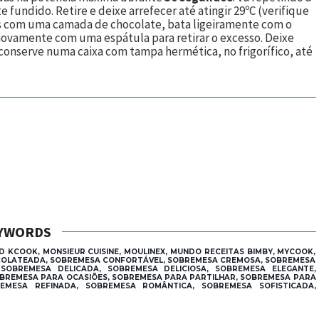
undido. Retire e deixe arrefecer até atingir 29ºC (verifique
 com uma camada de chocolate, bata ligeiramente com o
 novamente com uma espátula para retirar o excesso. Deixe
conserve numa caixa com tampa hermética, no frigorífico, até
YWORDS
D KCOOK, MONSIEUR CUISINE, MOULINEX, MUNDO RECEITAS BIMBY, MYCOOK,
COLATEADA, SOBREMESA CONFORTÁVEL, SOBREMESA CREMOSA, SOBREMESA
SOBREMESA DELICADA, SOBREMESA DELICIOSA, SOBREMESA ELEGANTE,
SOBREMESA PARA OCASIÕES, SOBREMESA PARA PARTILHAR, SOBREMESA PARA
EMESA REFINADA, SOBREMESA ROMÂNTICA, SOBREMESA SOFISTICADA,