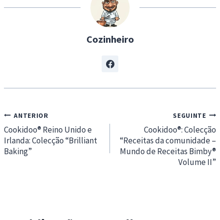
…
Cozinheiro
Navegação
ANTERIOR
SEGUINTE
de
Cookidoo® Reino Unido e
Cookidoo®: Colecção
Irlanda: Colecção “Brilliant
“Receitas da comunidade –
artigos
Baking”
Mundo de Receitas Bimby®
Volume II”