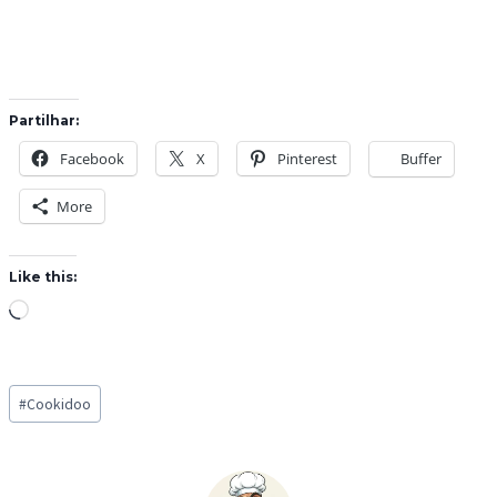
Partilhar:
Facebook
X
Pinterest
Buffer
More
Like this:
L
o
a
Post
d
#
Cookidoo
Tags:
i
n
g