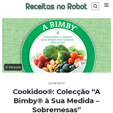
Skip
to
content
© Vorwerk
COOKIDOO
Cookidoo®: Colecção “A
Bimby® à Sua Medida –
Sobremesas”