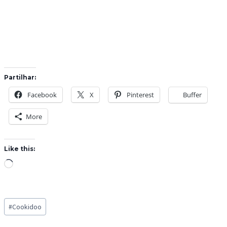
Partilhar:
Facebook
X
Pinterest
Buffer
More
Like this:
L
o
a
Post
d
#
Cookidoo
Tags:
i