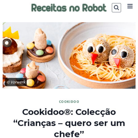
Skip
to
content
© Vorwerk
COOKIDOO
Cookidoo®: Colecção
“Crianças – quero ser um
chefe”