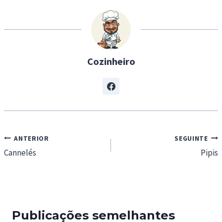
n
g
…
Cozinheiro
Navegação
ANTERIOR
SEGUINTE
de
Cannelés
Pipis
artigos
Publicações semelhantes