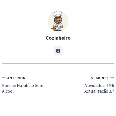
i
n
g
…
Cozinheiro
Navegação
ANTERIOR
SEGUINTE
de
Ponche Natalício Sem
Novidades: TM6
Álcool
Actualização 3.7
artigos