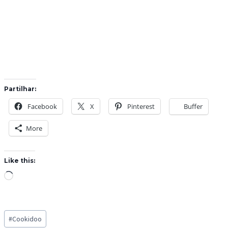
Partilhar:
Facebook
X
Pinterest
Buffer
More
Like this:
L
o
a
Post
d
#
Cookidoo
Tags: