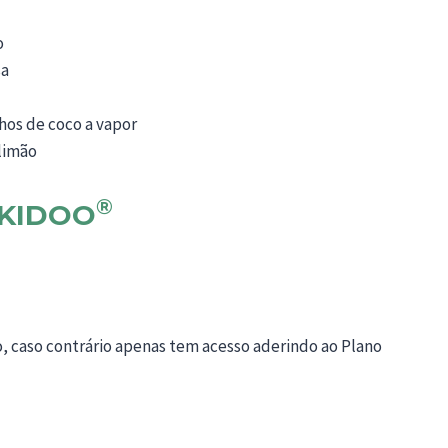
o
sa
hos de coco a vapor
 limão
®
KIDOO
o, caso contrário apenas tem acesso aderindo ao Plano