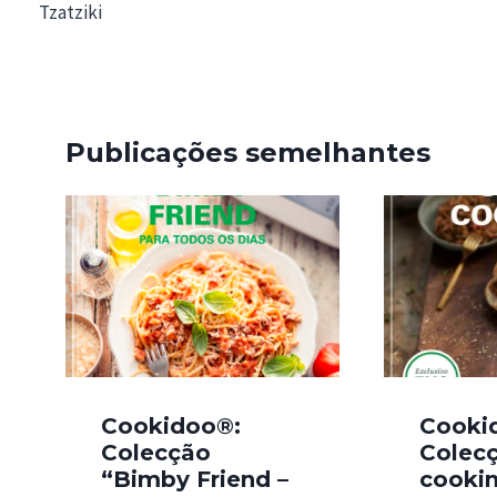
de
Tzatziki
artigos
Publicações semelhantes
Cookidoo®:
Cooki
Colecção
Colec
“Bimby Friend –
cooki