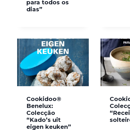
para todos os
dias”
Cookidoo®
Cooki
Benelux:
Colec
Colecção
“Recei
“Kado’s uit
soltei
eigen keuken”