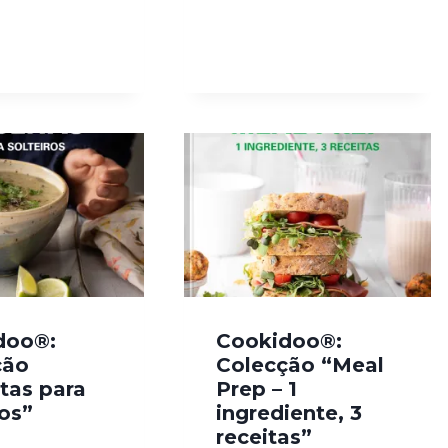
doo®:
Cookidoo®:
ção
Colecção “Meal
tas para
Prep – 1
ros”
ingrediente, 3
receitas”