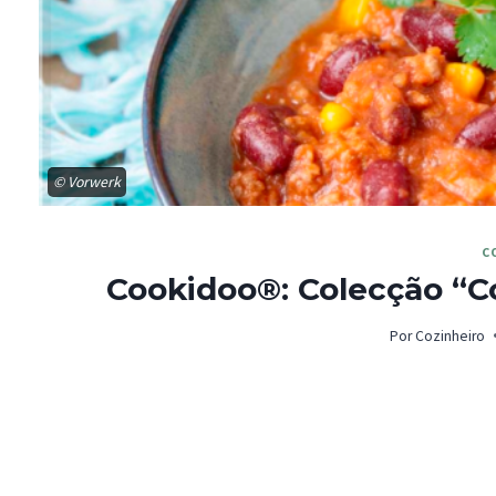
© Vorwerk
C
Cookidoo®: Colecção “Co
Por
Cozinheiro