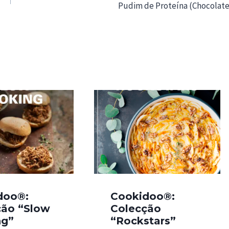
Pudim de Proteína (Chocolate
doo®:
Cookidoo®:
ção “Slow
Colecção
ng”
“Rockstars”