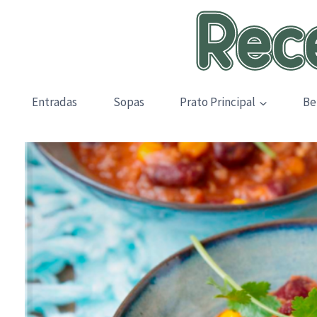
Skip
to
content
Entradas
Sopas
Prato Principal
Be