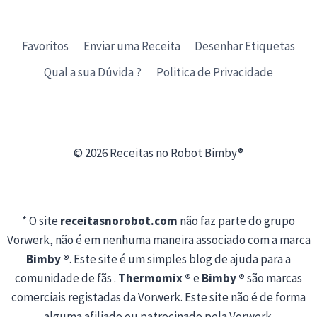
Favoritos
Enviar uma Receita
Desenhar Etiquetas
Qual a sua Dúvida ?
Politica de Privacidade
© 2026 Receitas no Robot Bimby®
* O site
receitasnorobot.com
não faz parte do grupo
Vorwerk, não é em nenhuma maneira associado com a marca
Bimby ®
. Este site é um simples blog de ajuda para a
comunidade de fãs .
Thermomix ®
e
Bimby ®
são marcas
comerciais registadas da Vorwerk. Este site não é de forma
alguma afiliado ou patrocinado pela Vorwerk.