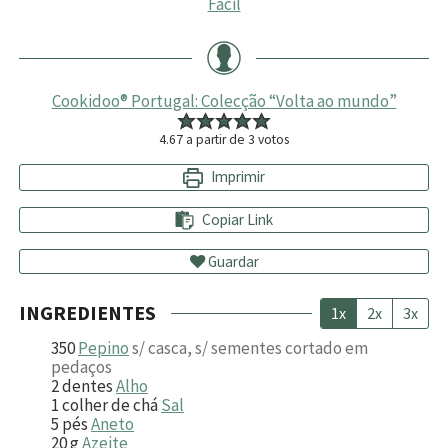
Fácil
Cookidoo® Portugal: Colecção “Volta ao mundo”
4.67
a partir de
3
votos
Imprimir
Copiar Link
Guardar
INGREDIENTES
1x
2x
3x
350
Pepino
s/ casca, s/ sementes cortado em
pedaços
2
dentes
Alho
1
colher de chá
Sal
5
pés
Aneto
20
g
Azeite