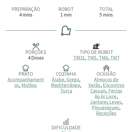
PREPARAÇÃO
ROBOT
TOTAL
m
m
m
4
mins
1
min
5
mins
i
i
i
n
n
n
u
u
u
t
t
t
o
o
o
s
s
PORÇÕES
TIPO DE ROBOT
4
Doses
TM31
,
TM5
,
TM6
,
TM7
PRATO
COZINHA
OCASIÃO
Acompanhament
Árabe
,
Grega
,
Almoços de
os
,
Molhos
Mediterrânea
,
Verão
,
Encontros
Turca
Casuais
,
Festas
Ao Ar Livre
,
Jantares Leves
,
Piqueniques
,
Receções
DIFICULDADE