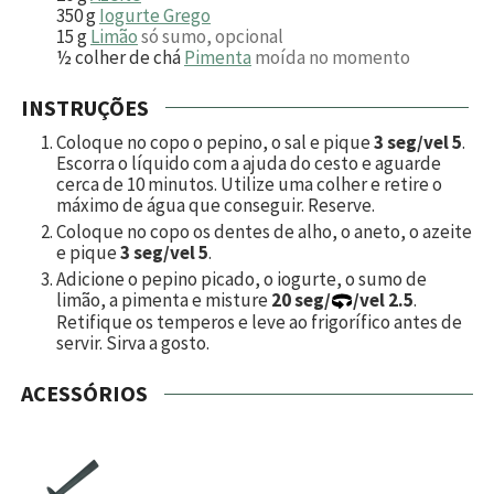
350
g
Iogurte Grego
15
g
Limão
só sumo, opcional
½
colher de chá
Pimenta
moída no momento
INSTRUÇÕES
Coloque no copo o pepino, o sal e pique
3 seg/vel 5
.
Escorra o líquido com a ajuda do cesto e aguarde
cerca de 10 minutos. Utilize uma colher e retire o
máximo de água que conseguir. Reserve.
Coloque no copo os dentes de alho, o aneto, o azeite
e pique
3 seg/vel 5
.
Adicione o pepino picado, o iogurte, o sumo de
limão, a pimenta e misture
20 seg/
/vel 2.5
.
Retifique os temperos e leve ao frigorífico antes de
servir. Sirva a gosto.
ACESSÓRIOS