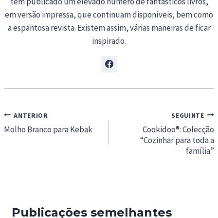
tem publicado um elevado número de fantásticos livros,
em versão impressa, que continuam disponíveis, bem como
a espantosa revista. Existem assim, várias maneiras de ficar
inspirado.
Navegação
ANTERIOR
SEGUINTE
de
Molho Branco para Kebak
Cookidoo®: Colecção
“Cozinhar para toda a
artigos
família”
Publicações semelhantes