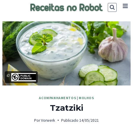
Skip
to
content
©
ACOMPANHAMENTOS
|
MOLHOS
Tzatziki
Por
Vorwerk
Publicado
14/05/2021