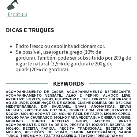
Espátula
DICAS E TRUQUES
Endro fresco ou cebolinha adicionam cor.
Se possível, use iogurte grego (10% de
gordura). Também pode ser substituído por
200 g de
iogurte natural
(3,5% de gordura)
e
200 g de
quark
(20% de gordura)
.
KEYWORDS
ACOMPANHAMENTO DE CARNE, ACOMPANHAMENTO REFRESCANTE,
ACOMPANHAMENTO VERSÁTIL, ALHO E PEPINO, ALMOÇO LEVE,
APERITIVO SIMPLES, BIMBY, BIMBYWORLD, CHEF EXPRESS, CHURRASCO
AO AR LIVRE, COMBINAÇÕES DE SABOR, CUISINE COMPANION, DELÍCIAS
MEDITERRÂNEAS, DIP SAUDÁVEL, ERVAS AROMÁTICAS, ERVAS
FRESCAS, FRESCOR NA COZINHA, IOGURTE COM PEPINO, KENWOOD
KCOOK, MOLHO AROMÁTICO, MOLHO FÁCIL DE FAZER, MOLHO GREGO,
MOLHO PARA CHURRASCO, MOLHO PARA VEGETAIS, MONSIEUR CUISINE,
MOULINEX, MUNDO RECEITAS BIMBY, MYCOOK, PRATO
ACOMPANHANTE, RECEITA DE DIP, RECEITA DE IOGURTE, RECEITA DE
MOLHO, RECEITA RÁPIDA, RECEITA TRADICIONAL, RECEITAS DE
MOLHOS, REFEIÇÕES DE VERÃO, SABOR MEDITERRÂNEO, SABOR
TURCO, THERMOMIX, TZATZIKI CASEIRO, TZATZIKI FRESCO, YÄMMI