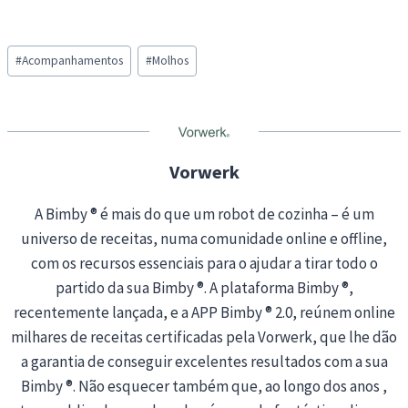
o
a
Post
d
#
Acompanhamentos
#
Molhos
Tags:
i
n
g
…
Vorwerk
A Bimby ® é mais do que um robot de cozinha – é um
universo de receitas, numa comunidade online e offline,
com os recursos essenciais para o ajudar a tirar todo o
partido da sua Bimby ®. A plataforma Bimby ®,
recentemente lançada, e a APP Bimby ® 2.0, reúnem online
milhares de receitas certificadas pela Vorwerk, que lhe dão
a garantia de conseguir excelentes resultados com a sua
Bimby ®. Não esquecer também que, ao longo dos anos ,