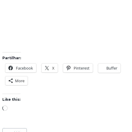
Partilhar:
Facebook
X
Pinterest
Buffer
More
Like this:
L
o
a
Post