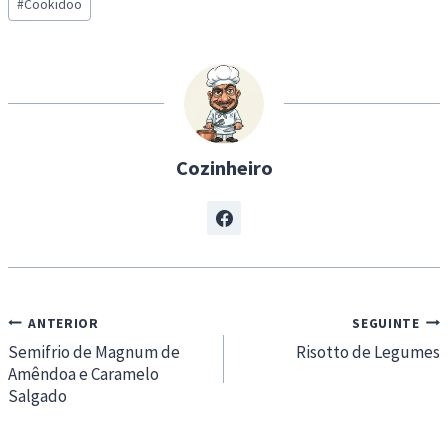
d
#
Cookidoo
Tags:
i
n
g
…
Cozinheiro
Navegação
ANTERIOR
SEGUINTE
de
Semifrio de Magnum de
Risotto de Legumes
Amêndoa e Caramelo
artigos
Salgado