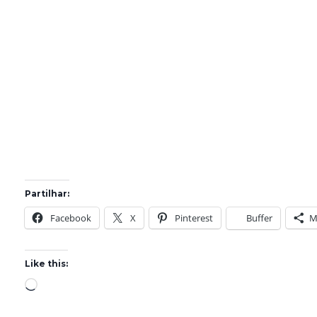
Partilhar:
Facebook
X
Pinterest
Buffer
M
Like this:
L
o