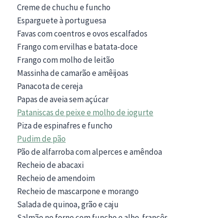
Creme de chuchu e funcho
Esparguete à portuguesa
Favas com coentros e ovos escalfados
Frango com ervilhas e batata-doce
Frango com molho de leitão
Massinha de camarão e amêijoas
Panacota de cereja
Papas de aveia sem açúcar
Pataniscas de peixe e molho de iogurte
Piza de espinafres e funcho
Pudim de pão
Pão de alfarroba com alperces e amêndoa
Recheio de abacaxi
Recheio de amendoim
Recheio de mascarpone e morango
Salada de quinoa, grão e caju
Salmão no forno com funcho e alho-francês