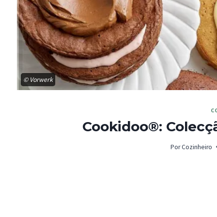
© Vorwerk
C
Cookidoo®: Colecçã
Por
Cozinheiro