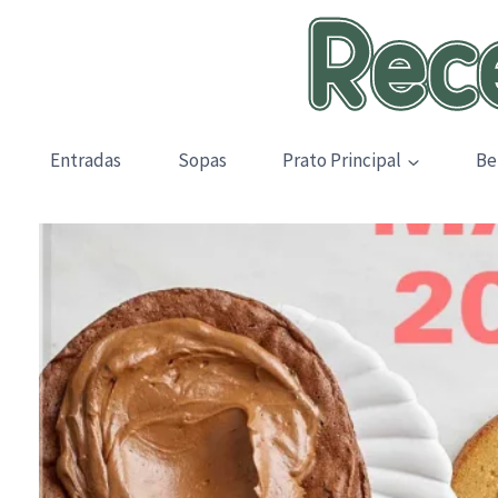
Skip
to
content
Entradas
Sopas
Prato Principal
Be