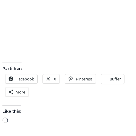
Partilhar:
Facebook
X
Pinterest
Buffer
More
Like this:
L
o