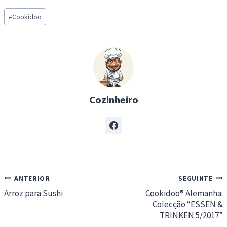
a
Post
d
#
Cookidoo
Tags:
i
n
g
…
Cozinheiro
Navegação
ANTERIOR
SEGUINTE
de
Arroz para Sushi
Cookidoo® Alemanha:
Colecção “ESSEN &
artigos
TRINKEN 5/2017”