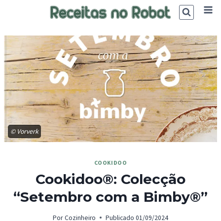
Skip
to
content
© Vorverk
COOKIDOO
Cookidoo®: Colecção
“Setembro com a Bimby®”
Por
Cozinheiro
Publicado
01/09/2024