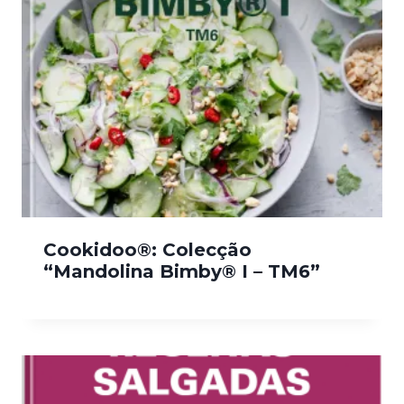
Cookidoo®: Colecção
“Mandolina Bimby® I – TM6”