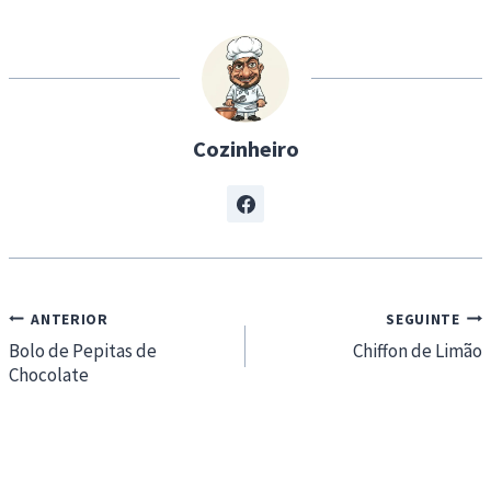
n
g
…
Cozinheiro
Navegação
ANTERIOR
SEGUINTE
de
Bolo de Pepitas de
Chiffon de Limão
Chocolate
artigos