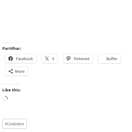
Partilhar:
Facebook
X
Pinterest
Buffer
More
Like this:
L
o
a
Post
d
#
Cookidoo
Tags:
i