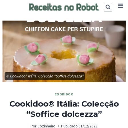
Skip
to
content
© Cookidoo® Itália: Colecção "Soffice dolcezza"
COOKIDOO
Cookidoo® Itália: Colecção
“Soffice dolcezza”
Por
Cozinheiro
Publicado
01/12/2023