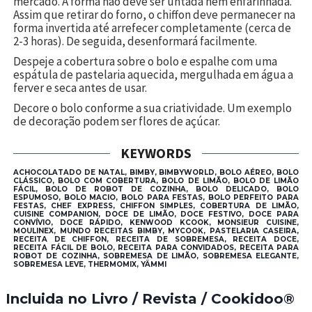
mercado. A forma não deve ser untada nem enfarinhada.
Assim que retirar do forno, o chiffon deve permanecer na
forma invertida até arrefecer completamente (cerca de
2-3 horas). De seguida, desenformará facilmente.
Despeje a cobertura sobre o bolo e espalhe com uma
espátula de pastelaria aquecida, mergulhada em água a
ferver e seca antes de usar.
Decore o bolo conforme a sua criatividade. Um exemplo
de decoração podem ser flores de açúcar.
KEYWORDS
ACHOCOLATADO DE NATAL, BIMBY, BIMBYWORLD, BOLO AÉREO, BOLO
CLÁSSICO, BOLO COM COBERTURA, BOLO DE LIMÃO, BOLO DE LIMÃO
FÁCIL, BOLO DE ROBOT DE COZINHA, BOLO DELICADO, BOLO
ESPUMOSO, BOLO MACIO, BOLO PARA FESTAS, BOLO PERFEITO PARA
FESTAS, CHEF EXPRESS, CHIFFON SIMPLES, COBERTURA DE LIMÃO,
CUISINE COMPANION, DOCE DE LIMÃO, DOCE FESTIVO, DOCE PARA
CONVÍVIO, DOCE RÁPIDO, KENWOOD KCOOK, MONSIEUR CUISINE,
MOULINEX, MUNDO RECEITAS BIMBY, MYCOOK, PASTELARIA CASEIRA,
RECEITA DE CHIFFON, RECEITA DE SOBREMESA, RECEITA DOCE,
RECEITA FÁCIL DE BOLO, RECEITA PARA CONVIDADOS, RECEITA PARA
ROBOT DE COZINHA, SOBREMESA DE LIMÃO, SOBREMESA ELEGANTE,
SOBREMESA LEVE, THERMOMIX, YÄMMI
Incluida no Livro / Revista / Cookidoo®