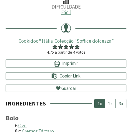
DIFICULDADE
Fácil
Cookidoo® Itália: Colecção “Soffice dolcezza”
4.75
a partir de
4
votos
Imprimir
Copiar Link
Guardar
INGREDIENTES
1x
2x
3x
Bolo
6
Ovo
8
g
Cremor Tártaro