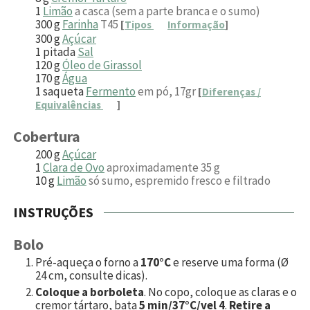
1
Limão
a casca (sem a parte branca e o sumo)
300
g
Farinha
T45
[
Tipos
Informação
]
300
g
Açúcar
1
pitada
Sal
120
g
Óleo de Girassol
170
g
Água
1
saqueta
Fermento
em pó, 17gr
[
Diferenças /
Equivalências
]
Cobertura
200
g
Açúcar
1
Clara de Ovo
aproximadamente 35 g
10
g
Limão
só sumo, espremido fresco e filtrado
INSTRUÇÕES
Bolo
Pré-aqueça o forno a
170°C
e reserve uma forma (Ø
24 cm, consulte dicas).
Coloque a borboleta
. No copo, coloque as claras e o
cremor tártaro, bata
5 min/37°C/vel 4
.
Retire a