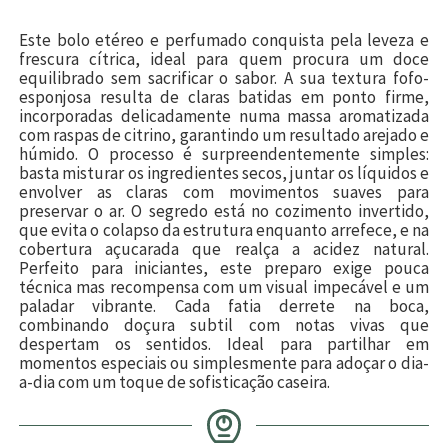
Este bolo etéreo e perfumado conquista pela leveza e
frescura cítrica, ideal para quem procura um doce
equilibrado sem sacrificar o sabor. A sua textura fofo-
esponjosa resulta de claras batidas em ponto firme,
incorporadas delicadamente numa massa aromatizada
com raspas de citrino, garantindo um resultado arejado e
húmido. O processo é surpreendentemente simples:
basta misturar os ingredientes secos, juntar os líquidos e
envolver as claras com movimentos suaves para
preservar o ar. O segredo está no cozimento invertido,
que evita o colapso da estrutura enquanto arrefece, e na
cobertura açucarada que realça a acidez natural.
Perfeito para iniciantes, este preparo exige pouca
técnica mas recompensa com um visual impecável e um
paladar vibrante. Cada fatia derrete na boca,
combinando doçura subtil com notas vivas que
despertam os sentidos. Ideal para partilhar em
momentos especiais ou simplesmente para adoçar o dia-
a-dia com um toque de sofisticação caseira.