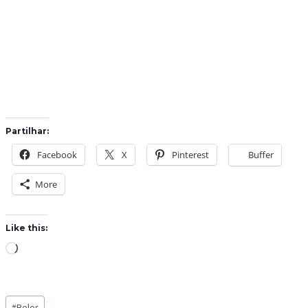
Partilhar:
Facebook
X
Pinterest
Buffer
More
Like this:
L
o
a
Post
d
#
Bolos