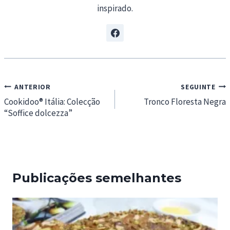
inspirado.
Navegação
ANTERIOR
SEGUINTE
de
Cookidoo® Itália: Colecção
Tronco Floresta Negra
“Soffice dolcezza”
artigos
Publicações semelhantes