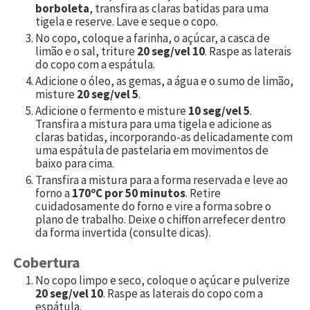
borboleta
, transfira as claras batidas para uma
tigela e reserve. Lave e seque o copo.
No copo, coloque a farinha, o açúcar, a casca de
limão e o sal, triture
20 seg/vel 10
. Raspe as laterais
do copo com a espátula.
Adicione o óleo, as gemas, a água e o sumo de limão,
misture
20 seg/vel 5
.
Adicione o fermento e misture
10 seg/vel 5
.
Transfira a mistura para uma tigela e adicione as
claras batidas, incorporando-as delicadamente com
uma espátula de pastelaria em movimentos de
baixo para cima.
Transfira a mistura para a forma reservada e leve ao
forno a
170ºC por 50 minutos
. Retire
cuidadosamente do forno e vire a forma sobre o
plano de trabalho. Deixe o chiffon arrefecer dentro
da forma invertida (consulte dicas).
Cobertura
No copo limpo e seco, coloque o açúcar e pulverize
20 seg/vel 10
. Raspe as laterais do copo com a
espátula.