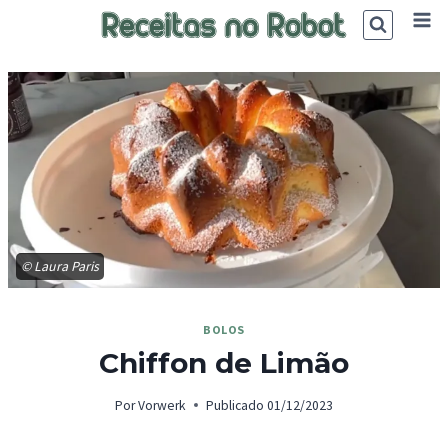
Skip
to
content
© Laura Paris
BOLOS
Chiffon de Limão
Por
Vorwerk
Publicado
01/12/2023