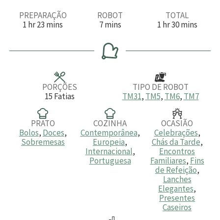
PREPARAÇÃO
ROBOT
TOTAL
h
m
m
h
m
1
hr
23
mins
7
mins
1
hr
30
mins
o
i
i
o
i
r
n
n
r
n
a
u
u
a
u
t
t
t
o
o
o
s
s
s
PORÇÕES
TIPO DE ROBOT
15
Fatias
TM31
,
TM5
,
TM6
,
TM7
PRATO
COZINHA
OCASIÃO
Bolos
,
Doces
,
Contemporânea
,
Celebrações
,
Sobremesas
Europeia
,
Chás da Tarde
,
Internacional
,
Encontros
Portuguesa
Familiares
,
Fins
de Refeição
,
Lanches
Elegantes
,
Presentes
Caseiros