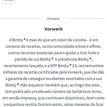
Tags:
i
n
g
…
Vorwerk
A Bimby ® é mais do que um robot de cozinha – é um
universo de receitas, numa comunidade online e offline,
com os recursos essenciais para o ajudar a tirar todo o
partido da sua Bimby ®. A plataforma Bimby ®,
recentemente lançada, e a APP Bimby ® 2.0, reúnem online
milhares de receitas certificadas pela Vorwerk, que lhe dão
a garantia de conseguir excelentes resultados com a sua
Bimby ®. Não esquecer também que, ao longo dos anos ,
tem publicado um elevado número de fantásticos livros,
em versão impressa, que continuam disponíveis, bem como
a espantosa revista. Existem assim, várias maneiras de ficar