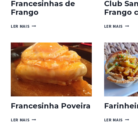
Francesinhas de
Club Sa
Frango
Frango c
FRANCESINHAS
CLUB
LER MAIS
LER MAIS
DE
SANDW
FRANGO
DE
FRANG
COM
CARIL
Francesinha Poveira
Farinhei
FRANCESINHA
FARINH
LER MAIS
LER MAIS
POVEIRA
À
BRÁS