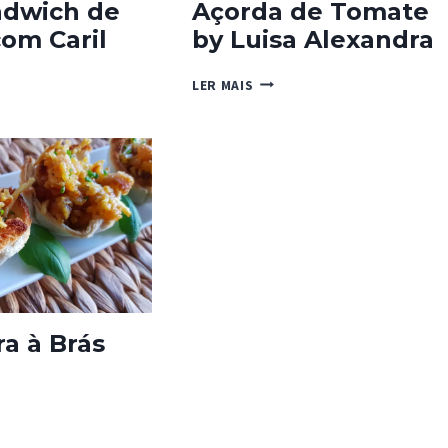
ndwich de
Açorda de Tomate
om Caril
by Luisa Alexandra
AÇORDA
LER MAIS
ICH
DE
TOMATE
O
BY
LUISA
ALEXANDRA
ra à Brás
EIRA