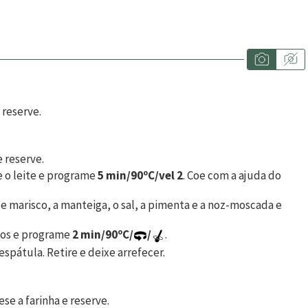
e reserve.
e reserve.
e o leite e programe
5 min/90ºC/vel 2
. Coe com a ajuda do
e marisco, a manteiga, o sal, a pimenta e a noz-moscada e
nos e programe
2 min/90ºC/
/
.
espátula. Retire e deixe arrefecer.
e a farinha e reserve.