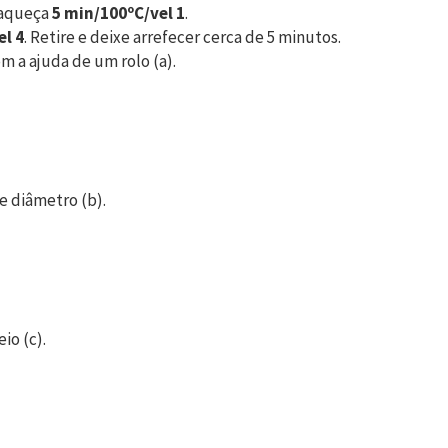
e aqueça
5 min/100ºC/vel 1
.
el 4
. Retire e deixe arrefecer cerca de 5 minutos.
m a ajuda de um rolo (a).
e diâmetro (b).
io (c).