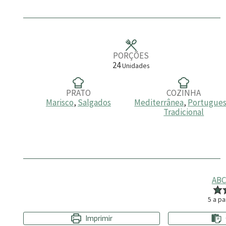
r
n
a
u
t
o
s
PORÇÕES
24
Unidades
PRATO
COZINHA
Marisco
,
Salgados
Mediterrânea
,
Portugue
Tradicional
ABC
5
a pa
Imprimir