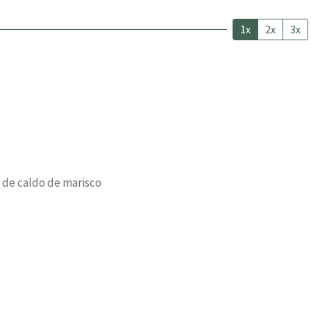
1x
2x
3x
 de caldo de marisco