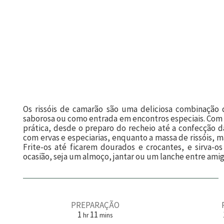
Os rissóis de camarão são uma deliciosa combinação 
saborosa ou como entrada em encontros especiais. Com o 
prática, desde o preparo do recheio até a confecção 
com ervas e especiarias, enquanto a massa de rissóis, m
Frite-os até ficarem dourados e crocantes, e sirva-o
ocasião, seja um almoço, jantar ou um lanche entre amig
PREPARAÇÃO
h
m
1
11
hr
mins
o
i