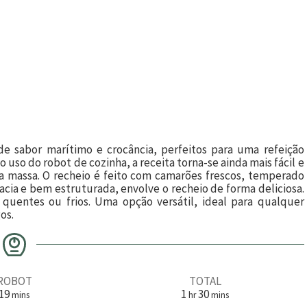
de sabor marítimo e crocância, perfeitos para uma refeição
uso do robot de cozinha, a receita torna-se ainda mais fácil e
da massa. O recheio é feito com camarões frescos, temperado
acia e bem estruturada, envolve o recheio de forma deliciosa.
s quentes ou frios. Uma opção versátil, ideal para qualquer
os.
ROBOT
TOTAL
m
h
m
19
1
30
mins
hr
mins
i
o
i