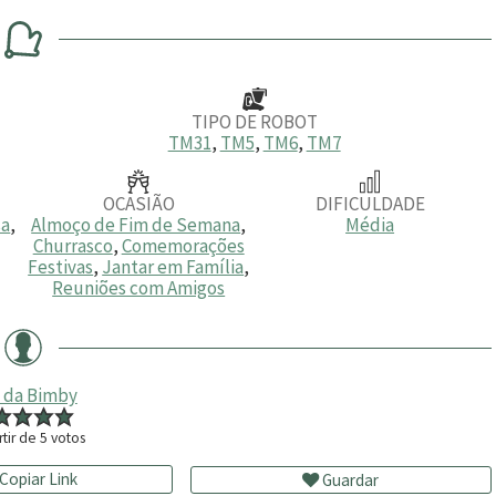
n
r
n
u
a
u
t
t
o
o
s
s
TIPO DE ROBOT
TM31
,
TM5
,
TM6
,
TM7
OCASIÃO
DIFICULDADE
sa
,
Almoço de Fim de Semana
,
Média
Churrasco
,
Comemorações
Festivas
,
Jantar em Família
,
Reuniões com Amigos
 da Bimby
rtir de
5
votos
Copiar Link
Guardar