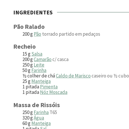
INGREDIENTES
Pão Ralado
200
g
Pão
torrado partido em pedaços
Recheio
15
g
Salsa
200
g
Camarão
c/ casca
250
g
Leite
50
g
Farinha
½
colher de chá
Caldo de Marisco
caseiro ou ½ cubo
25
g
Manteiga
1
pitada
Pimenta
1
pitada
Nóz Moscada
Massa de Rissóis
250
g
Farinha
T65
320
g
Água
60
g
Manteiga
1
pitada
Sal