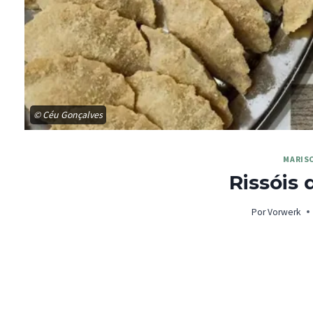
© Céu Gonçalves
MARIS
Rissóis
Por
Vorwerk