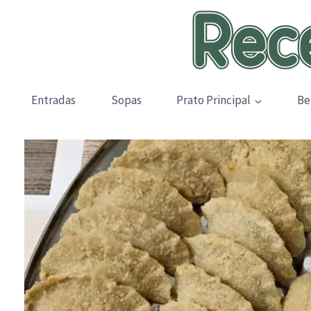
Skip
to
content
Entradas
Sopas
Prato Principal
Be