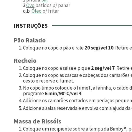
3
Ovo
batidos p/ panar
q.b.
Óleo
p/ fritar
INSTRUÇÕES
Pão Ralado
Coloque no copo o pão e rale
20 seg/vel 10
. Retire 
Recheio
Coloque no copo a salsa e pique
2 seg/vel 7
. Retire 
Coloque no copo as cascas e cabeças dos camarões 
cesto e reserve o fumet.
No copo limpo coloque o fumet, a farinha, o caldo d
programe
6 min/90ºC/vel 4
.
Adicione os camarões cortados em pedaços peque
Adicione a salsa reservada e envolva com a ajuda da 
Massa de Rissóis
Coloque um recipiente sobre a tampa da Bimby®, pes