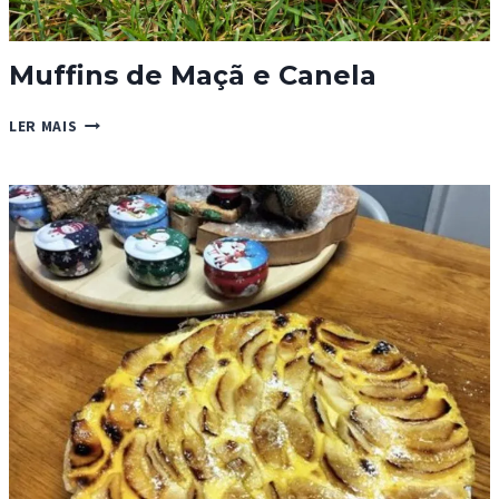
Muffins de Maçã e Canela
MUFFINS
LER MAIS
DE
MAÇÃ
E
CANELA