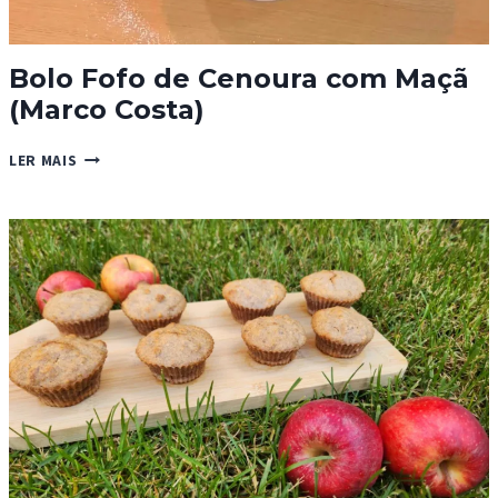
Bolo Fofo de Cenoura com Maçã
(Marco Costa)
BOLO
LER MAIS
FOFO
DE
CENOURA
COM
MAÇÃ
(MARCO
COSTA)