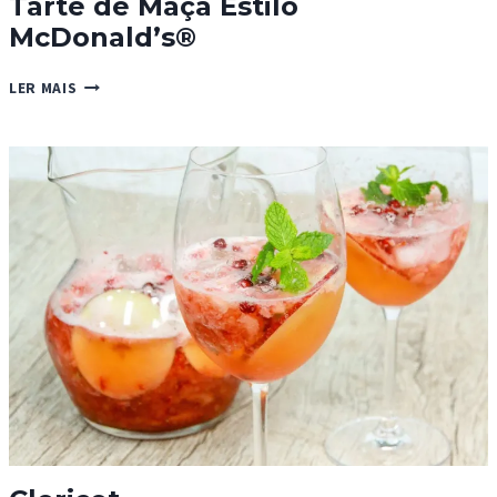
Tarte de Maçã Estilo
McDonald’s®
TARTE
LER MAIS
DE
MAÇÃ
ESTILO
MCDONALD’S®