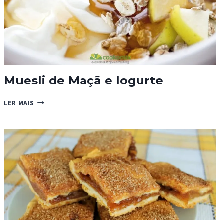
Muesli de Maçã e Iogurte
MUESLI
LER MAIS
DE
MAÇÃ
E
IOGURTE