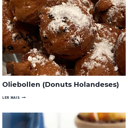
E
SULTANAS
Oliebollen (Donuts Holandeses)
OLIEBOLLEN
LER MAIS
(DONUTS
HOLANDESES)