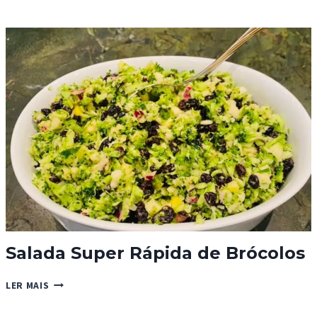
DE
COCO,
PÊRA
E
MAÇÃ
Salada Super Rápida de Brócolos
SALADA
LER MAIS
SUPER
RÁPIDA