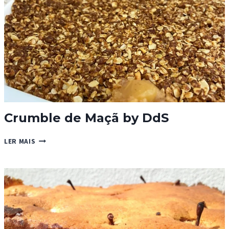
Crumble de Maçã by DdS
CRUMBLE
LER MAIS
DE
MAÇÃ
BY
DDS