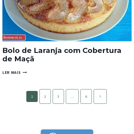
Bolo de Laranja com Cobertura
de Maçã
BOLO
LER MAIS
DE
LARANJA
COM
Page
COBERTURA
Página
1
2
3
…
6
navigation
DE
seguinte
MAÇÃ