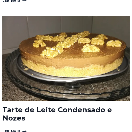
LER MAIS
DE
CHOCOLATE
COM
COBERTURA
DE
CHOCOLATE
Tarte de Leite Condensado e
Nozes
TARTE
LER MAIS