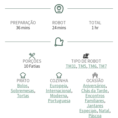
PREPARAÇÃO
ROBOT
TOTAL
m
m
h
36
mins
24
mins
1
hr
i
i
o
n
n
r
u
u
a
t
t
o
o
s
s
PORÇÕES
TIPO DE ROBOT
10
Fatias
TM31
,
TM5
,
TM6
,
TM7
PRATO
COZINHA
OCASIÃO
Bolos
,
Europeia
,
Aniversários
,
Sobremesas
,
Internacional
,
Chás da Tarde
,
Tortas
Moderna
,
Encontros
Portuguesa
Familiares
,
Jantares
Especiais
,
Natal
,
Páscoa