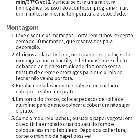
min/37ºC/vel 2
. Verficar se está uma mistura
homogênea, se isso não acontecer, programar mais
um minuto, na mesma temperatura e velocidade.
Montagem
Lave e seque os morangos. Cortar em cubos, excepto
cerca de
10
morangos, que reservamos para
decoração.
Abrimos a placa do bolo, misturamos os pedaços de
morangos com o chantilly e deitamos sobre o bolo,
deixando 2 cm da extremidade do tronco sem a
mistura de creme e morangos para que o rolo ao
fechar não venha por fora.
Enrolar cuidadosamente o rolo e com cuidado,
coloque-o sobre um prato.
Em torno do tronco, colocar pedaços de folha de
alumínio para quando colocar a cobertura não sujar
o prato.
Como o meu rolo rachou, eu usei o papel vegetal em
que o tinha enrolado quando saiu do forno e
coloquei assim no tabuleiro. Depois da cobertura,
cortei o máximo de papel possivel.