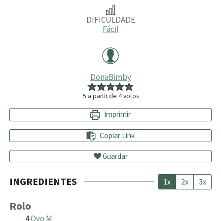
DIFICULDADE
Fácil
DonaBimby
5
a partir de
4
votos
Imprimir
Copiar Link
Guardar
INGREDIENTES
1x
2x
3x
Rolo
4
Ovo
M