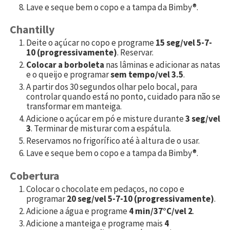
Lave e seque bem o copo e a tampa da Bimby®.
Chantilly
Deite o açúcar no copo e programe
15 seg/vel 5-7-
10 (progressivamente)
. Reservar.
Colocar a borboleta
nas lâminas e adicionar as natas
e o queijo e programar
sem tempo/vel 3.5
.
A partir dos 30 segundos olhar pelo bocal, para
controlar quando está no ponto, cuidado para não se
transformar em manteiga.
Adicione o açúcar em pó e misture durante
3 seg/vel
3
. Terminar de misturar com a espátula.
Reservamos no frigorífico até à altura de o usar.
Lave e seque bem o copo e a tampa da Bimby®.
Cobertura
Colocar o chocolate em pedaços, no copo e
programar
20 seg/vel 5-7-10 (progressivamente)
.
Adicione a água e programe
4 min/37°C/vel 2
.
Adicione a manteiga e programe mais
4