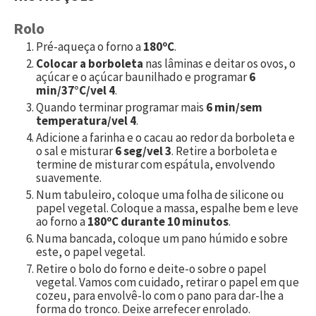
Rolo
Pré-aqueça o forno a
180ºC
.
Colocar a borboleta
nas lâminas e deitar os ovos, o
açúcar e o açúcar baunilhado e programar
6
min/37°C/vel 4
.
Quando terminar programar mais
6 min/sem
temperatura/vel 4
.
Adicione a farinha e o cacau ao redor da borboleta e
o sal e misturar
6 seg/vel 3
. Retire a borboleta e
termine de misturar com espátula, envolvendo
suavemente.
Num tabuleiro, coloque uma folha de silicone ou
papel vegetal. Coloque a massa, espalhe bem e leve
ao forno a
180ºC durante 10 minutos
.
Numa bancada, coloque um pano húmido e sobre
este, o papel vegetal.
Retire o bolo do forno e deite-o sobre o papel
vegetal. Vamos com cuidado, retirar o papel em que
cozeu, para envolvê-lo com o pano para dar-lhe a
forma do tronco. Deixe arrefecer enrolado.