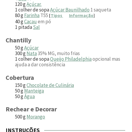
120
g
Açúcar.
1
colher de sopa
Açúcar Baunilhado
1 saqueta
80
g
Farinha
T55
[
Tipos
Informação
]
40
g
Cacau
em pó
1
pitada
Sal
Chantilly
50
g
Açúcar
300
g
Nata
35% MG, muito frias
1
colher de sopa
Queijo Philadelphia
opcional mas
ajuda a dar consistência
Cobertura
150
g
Chocolate de Culinária
50
g
Manteiga
50
g
Água
Rechear e Decorar
500
g
Morango
INSTRUÇÕES