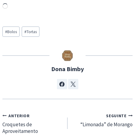
L
o
a
Post
d
#
Bolos
#
Tortas
Tags:
i
n
g
…
Dona Bimby
Navegação
ANTERIOR
SEGUINTE
de
Croquetes de
“Limonada” de Morango
Aproveitamento
artigos