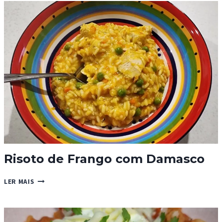
SALGADO
–
SEM
GLÚTEN
E
SEM
AÇÚCAR
Risoto de Frango com Damasco
RISOTO
LER MAIS
DE
FRANGO
COM
DAMASCO