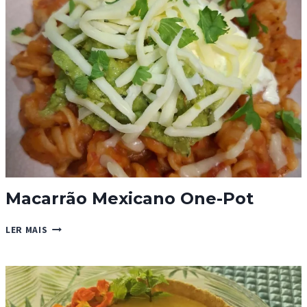
Macarrão Mexicano One-Pot
MACARRÃO
LER MAIS
MEXICANO
ONE-
POT