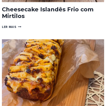
Cheesecake Islandês Frio com
Mirtilos
CHEESECAKE
LER MAIS
ISLANDÊS
FRIO
COM
MIRTILOS