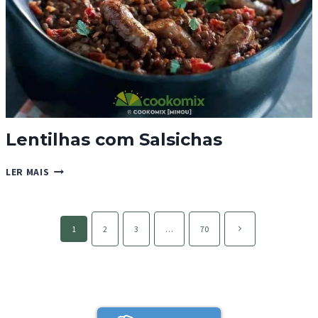
Lentilhas com Salsichas
LENTILHAS
LER MAIS
COM
SALSICHAS
Page
Página
1
2
3
…
70
navigation
seguinte