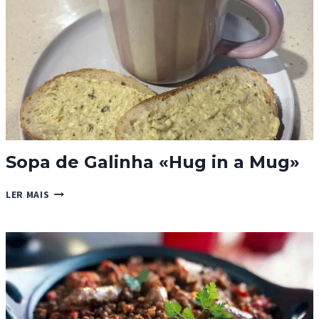
Sopa de Galinha «Hug in a Mug»
SOPA
LER MAIS
DE
GALINHA
«HUG
IN
A
MUG»