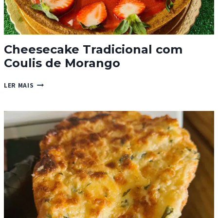
Cheesecake Tradicional com
Coulis de Morango
CHEESECAKE
LER MAIS
TRADICIONAL
COM
COULIS
DE
MORANGO