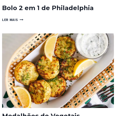
Bolo 2 em 1 de Philadelphia
BOLO
LER MAIS
2
EM
1
DE
PHILADELPHIA
Medalhões de Vegetais