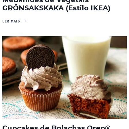
GRÖNSAKSKAKA (Estilo IKEA)
MEDALHÕES
LER MAIS
DE
VEGETAIS
GRÖNSAKSKAKA
(ESTILO
IKEA)
Cupcakes de Bolachas Oreo®