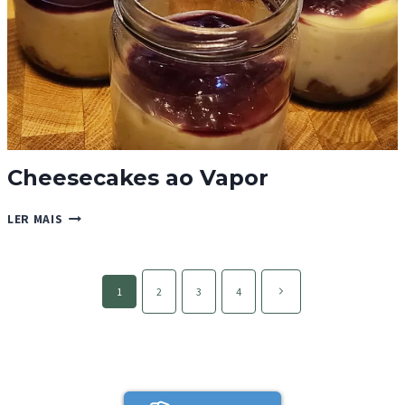
Cheesecakes ao Vapor
CHEESECAKES
LER MAIS
AO
VAPOR
Page
Página
1
2
3
4
navigation
seguinte