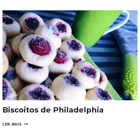
MILHO
À
AMERICANA
Biscoitos de Philadelphia
BISCOITOS
LER MAIS
DE
PHILADELPHIA