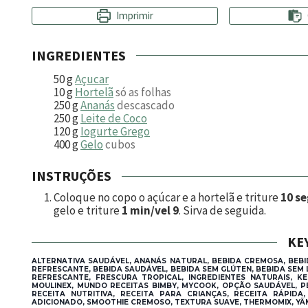
Imprimir
INGREDIENTES
50
g
Açucar
10
g
Hortelã
só as folhas
250
g
Ananás
descascado
250
g
Leite de Coco
120
g
Iogurte Grego
400
g
Gelo
cubos
INSTRUÇÕES
Coloque no copo o açúcar e a hortelã e triture
10 se
gelo e triture
1 min/vel 9
. Sirva de seguida.
KE
ALTERNATIVA SAUDÁVEL, ANANÁS NATURAL, BEBIDA CREMOSA, BEBID
REFRESCANTE, BEBIDA SAUDÁVEL, BEBIDA SEM GLÚTEN, BEBIDA SEM 
REFRESCANTE, FRESCURA TROPICAL, INGREDIENTES NATURAIS, K
MOULINEX, MUNDO RECEITAS BIMBY, MYCOOK, OPÇÃO SAUDÁVEL, PE
RECEITA NUTRITIVA, RECEITA PARA CRIANÇAS, RECEITA RÁPID
ADICIONADO, SMOOTHIE CREMOSO, TEXTURA SUAVE, THERMOMIX, YÄ