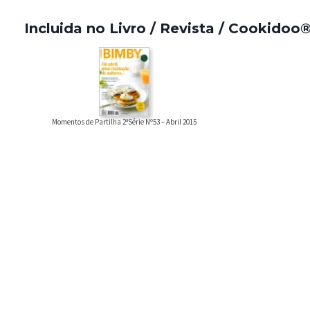
Incluida no Livro / Revista / Cookidoo
Momentos de Partilha 2ªSérie Nº53 – Abril 2015