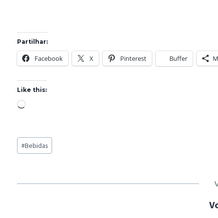
Partilhar:
Facebook
X
Pinterest
Buffer
M
Like this:
L
o
a
Post
d
#
Bebidas
Tags:
i
n
g
…
V