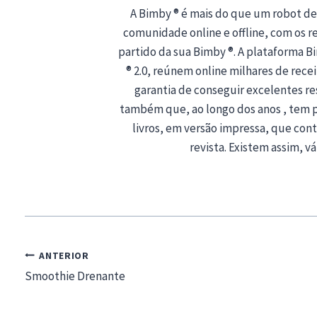
A Bimby ® é mais do que um robot de
comunidade online e offline, com os rec
partido da sua Bimby ®. A plataforma 
® 2.0, reúnem online milhares de recei
garantia de conseguir excelentes r
também que, ao longo dos anos , tem 
livros, em versão impressa, que co
revista. Existem assim, vá
Navegação
ANTERIOR
de
Smoothie Drenante
artigos