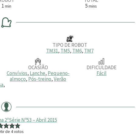
m
m
1
5
min
mins
i
i
n
n
u
u
t
t
o
o
s
TIPO DE ROBOT
TM31
,
TM5
,
TM6
,
TM7
OCASIÃO
DIFICULDADE
Convívios
,
Lanche
,
Pequeno-
Fácil
almoço
,
Pós-treino
,
Verão
sa
,
 2ªSérie Nº53 – Abril 2015
rtir de
4
votos