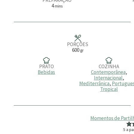
m
4
mins
i
n
u
t
o
s
PORÇÕES
600
gr
PRATO
COZINHA
Bebidas
Contemporânea
,
Internacional
,
Mediterrânica
,
Portugue
Tropical
Momentos de Partilha
5
a pa