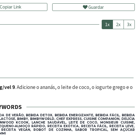
Copiar Link
Guardar
1x
2x
3x
g/vel 9
. Adicione o ananás, o leite de coco, o iogurte grego e o
YWORDS
A DE VERÃO, BEBIDA DETOX, BEBIDA ENERGIZANTE, BEBIDA FÁCIL, BEBIDA
LACTOSE, BIMBY, BIMBYWORLD, CHEF EXPRESS, CUISINE COMPANION, DELÍCIA
ENWOOD KCOOK, LANCHE SAUDÁVEL, LEITE DE COCO, MONSIEUR CUISINE,
QUENO-ALMOÇO RÁPIDO, RECEITA EXÓTICA, RECEITA FÁCIL, RECEITA LEVE,
A, RECEITA VEGAN, ROBOT DE COZINHA, SABOR TROPICAL, SEM AÇÚCAR
MMI