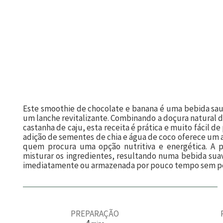
Este smoothie de chocolate e banana é uma bebida saudá
um lanche revitalizante. Combinando a doçura natural d
castanha de caju, esta receita é prática e muito fácil 
adição de sementes de chia e água de coco oferece um a
quem procura uma opção nutritiva e energética. A p
misturar os ingredientes, resultando numa bebida su
imediatamente ou armazenada por pouco tempo sem per
PREPARAÇÃO
m
4