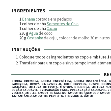
INGREDIENTES
1
Banana
cortada em pedaços
1
colher de chá
Sementes de Chia
1
colher de chá
Cacau
230
g
Água
de coco
20
g
Castanha
de caju, colocar de molho 30 minutos p
INSTRUÇÕES
Coloque todos os ingredientes no copo e misture
1
Transferir para um copo e sirva tempo imediatamen
KE
BEBIDA CREMOSA, BEBIDA ENERGÉTICA, BEBIDA INSTANTÂNEA, B
SABOROSA, BIMBY, BIMBYWORLD, CHEF EXPRESS, CUISINE COMP
SAUDÁVEL, MISTURA DE FRUTA, MISTURA DELICIOSA, MISTURA NUT
OPÇÃO SAUDÁVEL, PREPARAÇÃO FÁCIL, PREPARAÇÃO SAUDÁVEL, RECE
RECEITA SIMPLES, SMOOTHIE CASEIRO, SMOOTHIE CREMOSO, SMOOT
INSTANTÂNEO, SMOOTHIE PERFEITO, THERMOMIX, YÄMMI