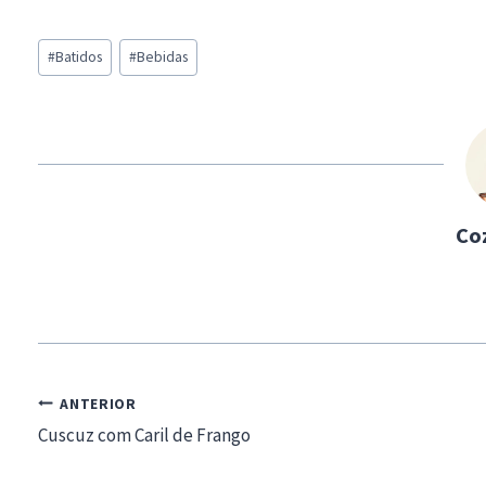
a
Post
d
#
Batidos
#
Bebidas
Tags:
i
n
g
…
Co
Navegação
ANTERIOR
de
Cuscuz com Caril de Frango
artigos