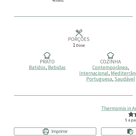
mins
i
n
u
t
o
s
PORÇÕES
1
Dose
PRATO
COZINHA
Batidos
,
Bebidas
Contemporânea
,
Internacional
,
Mediterrân
Portuguesa
,
Saudável
Thermomix in Au
5
a pa
Imprimir