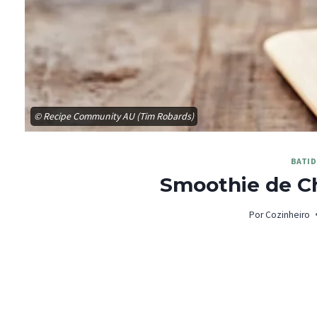
© Recipe Community AU (Tim Robards)
BATI
Smoothie de C
Por
Cozinheiro