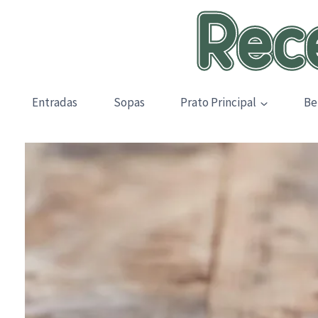
Skip
to
content
Entradas
Sopas
Prato Principal
Be