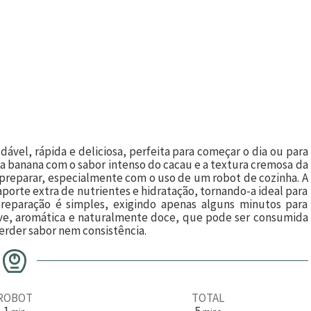
vel, rápida e deliciosa, perfeita para começar o dia ou para
a banana com o sabor intenso do cacau e a textura cremosa da
de preparar, especialmente com o uso de um robot de cozinha. A
porte extra de nutrientes e hidratação, tornando-a ideal para
reparação é simples, exigindo apenas alguns minutos para
ave, aromática e naturalmente doce, que pode ser consumida
der sabor nem consistência.
ROBOT
TOTAL
m
m
1
5