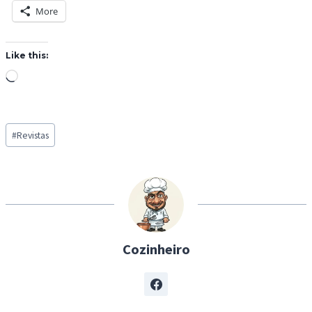
More
Like this:
L
o
a
Post
d
#
Revistas
Tags:
i
n
g
…
Cozinheiro