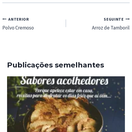
Navegação
ANTERIOR
SEGUINTE
de
Polvo Cremoso
Arroz de Tamboril
artigos
Publicações semelhantes