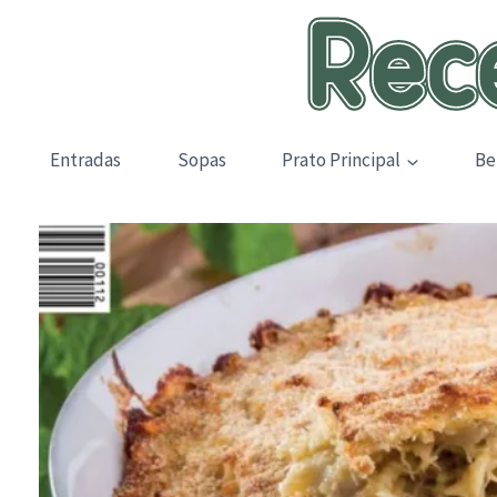
Skip
to
content
Entradas
Sopas
Prato Principal
Be