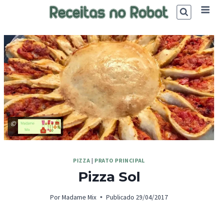
Skip
to
content
©
PIZZA
|
PRATO PRINCIPAL
Pizza Sol
Por
Madame Mix
Publicado
29/04/2017