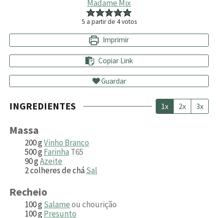
Madame Mix
5
a partir de
4
votos
Imprimir
Copiar Link
Guardar
INGREDIENTES
1x
2x
3x
Massa
200
g
Vinho Branco
500
g
Farinha
T65
90
g
Azeite
2
colheres de chá
Sal
Recheio
100
g
Salame
ou chourição
100
g
Presunto