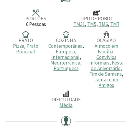
t
t
t
o
o
o
s
s
s
PORÇÕES
TIPO DE ROBOT
6
Pessoas
TM31
,
TM5
,
TM6
,
TM7
PRATO
COZINHA
OCASIÃO
Pizza
,
Prato
Contemporânea
,
Almoço em
Principal
Europeia
,
Família
,
Internacional
,
Convívios
Mediterrânica
,
Informais
,
Festa
Portuguesa
de Aniversário
,
Fim de Semana
,
Jantar com
Amigos
DIFICULDADE
Média