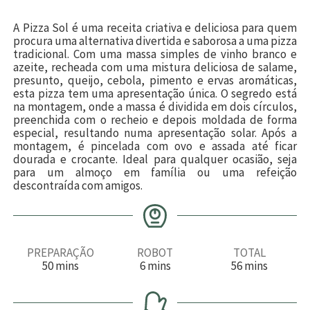
A Pizza Sol é uma receita criativa e deliciosa para quem
procura uma alternativa divertida e saborosa a uma pizza
tradicional. Com uma massa simples de vinho branco e
azeite, recheada com uma mistura deliciosa de salame,
presunto, queijo, cebola, pimento e ervas aromáticas,
esta pizza tem uma apresentação única. O segredo está
na montagem, onde a massa é dividida em dois círculos,
preenchida com o recheio e depois moldada de forma
especial, resultando numa apresentação solar. Após a
montagem, é pincelada com ovo e assada até ficar
dourada e crocante. Ideal para qualquer ocasião, seja
para um almoço em família ou uma refeição
descontraída com amigos.
PREPARAÇÃO
ROBOT
TOTAL
m
m
m
50
mins
6
mins
56
mins
i
i
i
n
n
n
u
u
u