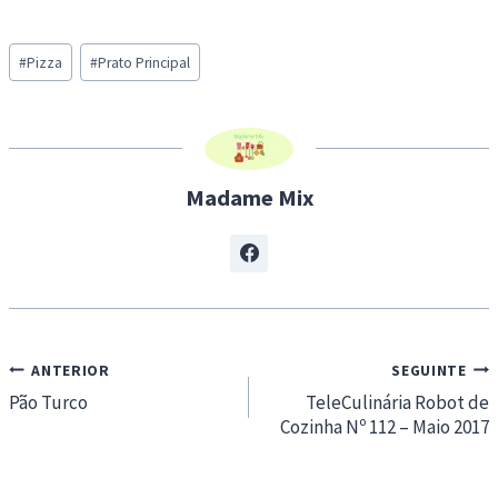
a
Post
d
#
Pizza
#
Prato Principal
Tags:
i
n
g
…
Madame Mix
Navegação
ANTERIOR
SEGUINTE
de
Pão Turco
TeleCulinária Robot de
Cozinha Nº 112 – Maio 2017
artigos