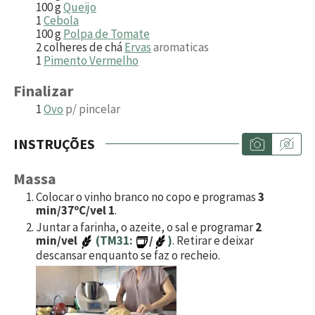
100
g
Queijo
1
Cebola
100
g
Polpa de Tomate
2
colheres de chá
Ervas
aromaticas
1
Pimento Vermelho
Finalizar
1
Ovo
p/ pincelar
INSTRUÇÕES
Massa
Colocar o vinho branco no copo e programas
3
min/37ºC/vel 1
.
Juntar a farinha, o azeite, o sal e programar
2
min/vel
(TM31:
/
)
. Retirar e deixar
descansar enquanto se faz o recheio.