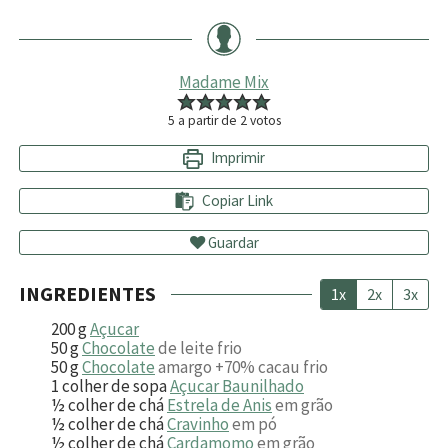
Madame Mix
5
a partir de
2
votos
Imprimir
Copiar Link
Guardar
INGREDIENTES
1x
2x
3x
200
g
Açucar
50
g
Chocolate
de leite frio
50
g
Chocolate
amargo +70% cacau frio
1
colher de sopa
Açucar Baunilhado
½
colher de chá
Estrela de Anis
em grão
½
colher de chá
Cravinho
em pó
½
colher de chá
Cardamomo
em grão