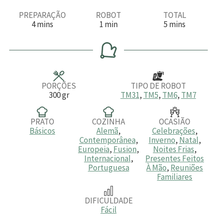
PREPARAÇÃO
ROBOT
TOTAL
m
m
m
4
mins
1
min
5
mins
i
i
i
n
n
n
u
u
u
t
t
t
o
o
o
s
s
PORÇÕES
TIPO DE ROBOT
300
gr
TM31
,
TM5
,
TM6
,
TM7
PRATO
COZINHA
OCASIÃO
Básicos
Alemã
,
Celebrações
,
Contemporânea
,
Inverno
,
Natal
,
Europeia
,
Fusion
,
Noites Frias
,
Internacional
,
Presentes Feitos
Portuguesa
À Mão
,
Reuniões
Familiares
DIFICULDADE
Fácil