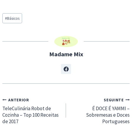
o
a
Post
d
#
Básicos
Tags:
i
n
g
…
Madame Mix
Navegação
ANTERIOR
SEGUINTE
de
TeleCulinária Robot de
É DOCE É YAMMI –
Cozinha – Top 100 Receitas
Sobremesas e Doces
artigos
de 2017
Portugueses