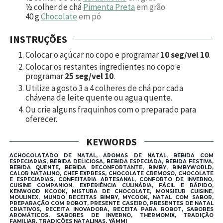
½
colher de chá
Pimenta Preta
em grão
40
g
Chocolate
em pó
INSTRUÇÕES
Colocar o açúcar no copo e programar
10 seg/vel 10
.
Colocar os restantes ingredientes no copo e
programar
25 seg/vel 10
.
Utilize a gosto 3 a 4 colheres de chá por cada
chávena de leite quente ou agua quente.
Ou crie alguns fraquinhos com o preparado para
oferecer.
KEYWORDS
ACHOCOLATADO DE NATAL, AROMAS DE NATAL, BEBIDA COM
ESPECIARIAS, BEBIDA DELICIOSA, BEBIDA ESPECIADA, BEBIDA FESTIVA,
BEBIDA QUENTE, BEBIDA RECONFORTANTE, BIMBY, BIMBYWORLD,
CALOR NATALINO, CHEF EXPRESS, CHOCOLATE CREMOSO, CHOCOLATE
E ESPECIARIAS, CONFEITARIA ARTESANAL, CONFORTO DE INVERNO,
CUISINE COMPANION, EXPERIÊNCIA CULINÁRIA, FÁCIL E RÁPIDO,
KENWOOD KCOOK, MISTURA DE CHOCOLATE, MONSIEUR CUISINE,
MOULINEX, MUNDO RECEITAS BIMBY, MYCOOK, NATAL COM SABOR,
PREPARAÇÃO COM ROBOT, PRESENTE CASEIRO, PRESENTES DE NATAL
CRIATIVOS, RECEITA INOVADORA, RECEITA PARA ROBOT, SABORES
AROMÁTICOS, SABORES DE INVERNO, THERMOMIX, TRADIÇÃO
FAMILIAR, TRADIÇÕES NATALINAS, YÄMMI