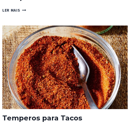
BOUCHÉES
LER MAIS
(FOLHADO
PARA
VOL-
AU-
VENT)
Temperos para Tacos
TEMPEROS