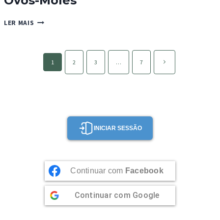
Ovos-Moles
OVOS-
LER MAIS
MOLES
Page
Página
1
2
3
…
7
navigation
seguinte
INICIAR SESSÃO
Continuar com
Facebook
Continuar com
Google