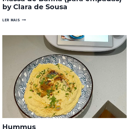
by Clara de Sousa
MASSA
LER MAIS
DE
BANHA
(PARA
EMPADAS)
BY
CLARA
DE
SOUSA
Hummus