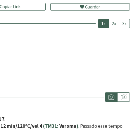
Copiar Link
Guardar
1x
2x
3x
l 7
.
r
12 min/120ºC/vel 4
(TM31:
Varoma
)
. Passado esse tempo