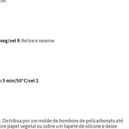
cer.
 seg/vel 9
. Retire e reserve.
ta
5 min/50°C/vel 2
.
3
. Distribua por um molde de bombons de policarbonato até
bre papel vegetal ou sobre um tapete de silicone e deixe