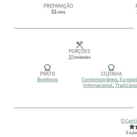
PREPARAÇÃO
m
52
mins
i
n
u
t
o
s
PORÇÕES
20
Unidades
PRATO
COZINHA
Bombons
Contemporânea
,
Europe
Internacional
,
Tradicion
O Cant
5
a pa