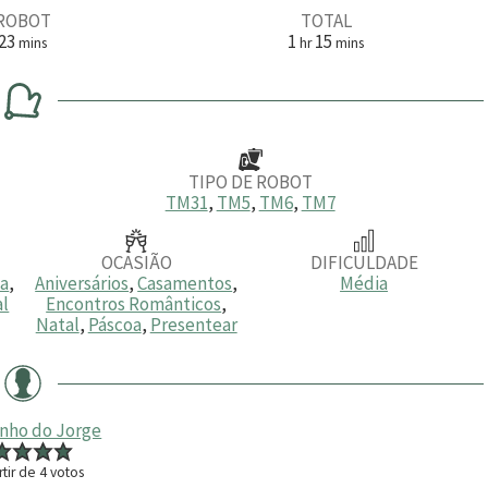
ROBOT
TOTAL
m
h
m
23
1
15
mins
hr
mins
i
o
i
n
r
n
u
a
u
t
t
o
o
s
s
TIPO DE ROBOT
TM31
,
TM5
,
TM6
,
TM7
OCASIÃO
DIFICULDADE
ia
,
Aniversários
,
Casamentos
,
Média
al
Encontros Românticos
,
Natal
,
Páscoa
,
Presentear
inho do Jorge
rtir de
4
votos