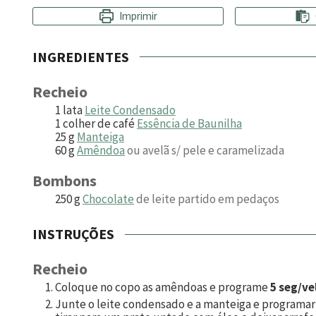
Imprimir
INGREDIENTES
Recheio
1
lata
Leite Condensado
1
colher de café
Essência de Baunilha
25
g
Manteiga
60
g
Amêndoa
ou avelã s/ pele e caramelizada
Bombons
250
g
Chocolate
de leite partido em pedaços
INSTRUÇÕES
Recheio
Coloque no copo as amêndoas e programe
5 seg/ve
Junte o leite condensado e a manteiga e programa