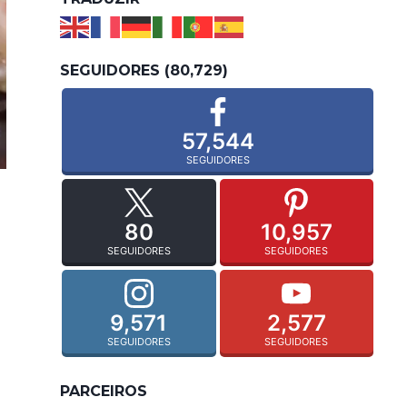
SEGUIDORES (80,729)
57,544
SEGUIDORES
80
10,957
SEGUIDORES
SEGUIDORES
9,571
2,577
SEGUIDORES
SEGUIDORES
PARCEIROS