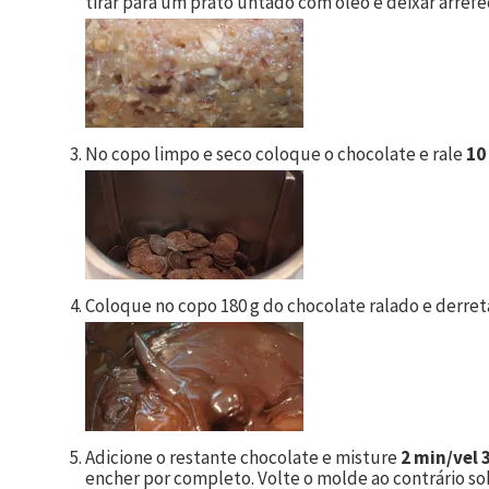
tirar para um prato untado com óleo e deixar arrefe
No copo limpo e seco coloque o chocolate e rale
10
Coloque no copo
180
g do chocolate ralado e derre
Adicione o restante chocolate e misture
2 min/vel 
encher por completo. Volte o molde ao contrário so