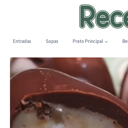
Skip
to
content
Entradas
Sopas
Prato Principal
Be