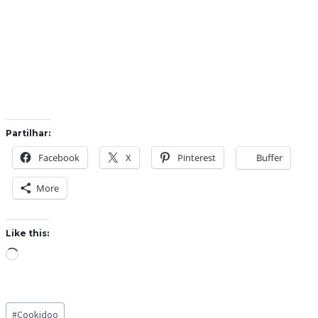
Partilhar:
Facebook
X
Pinterest
Buffer
More
Like this:
L
o
a
Post
d
#
Cookidoo