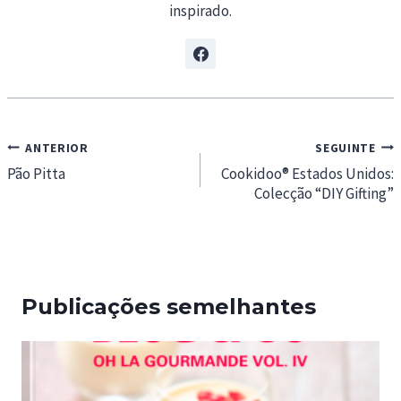
inspirado.
Navegação
ANTERIOR
SEGUINTE
de
Pão Pitta
Cookidoo® Estados Unidos:
Colecção “DIY Gifting”
artigos
Publicações semelhantes