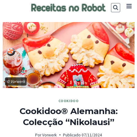
Skip
to
content
© Vorwerk
COOKIDOO
Cookidoo® Alemanha:
Colecção “Nikolausi”
Por
Vorwerk
Publicado
07/11/2024