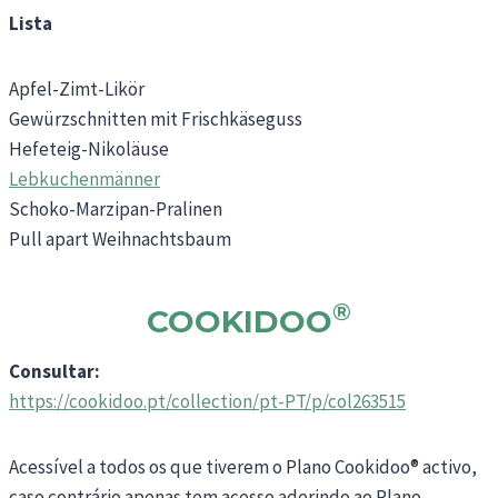
Lista
Apfel-Zimt-Likör
Gewürzschnitten mit Frischkäseguss
Hefeteig-Nikoläuse
Lebkuchenmänner
Schoko-Marzipan-Pralinen
Pull apart Weihnachtsbaum
®
COOKIDOO
Consultar:
https://cookidoo.pt/collection/pt-PT/p/col263515
Acessível a todos os que tiverem o Plano Cookidoo® activo,
caso contrário apenas tem acesso aderindo ao Plano