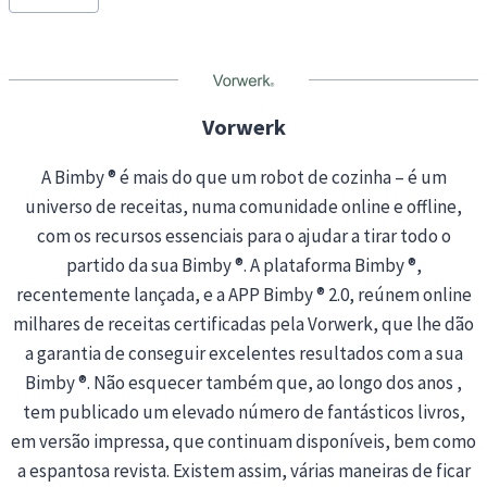
Tags:
i
n
g
…
Vorwerk
A Bimby ® é mais do que um robot de cozinha – é um
universo de receitas, numa comunidade online e offline,
com os recursos essenciais para o ajudar a tirar todo o
partido da sua Bimby ®. A plataforma Bimby ®,
recentemente lançada, e a APP Bimby ® 2.0, reúnem online
milhares de receitas certificadas pela Vorwerk, que lhe dão
a garantia de conseguir excelentes resultados com a sua
Bimby ®. Não esquecer também que, ao longo dos anos ,
tem publicado um elevado número de fantásticos livros,
em versão impressa, que continuam disponíveis, bem como
a espantosa revista. Existem assim, várias maneiras de ficar