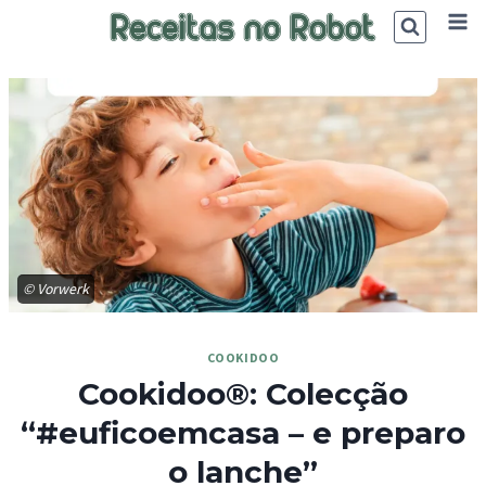
Skip
to
content
© Vorwerk
COOKIDOO
Cookidoo®: Colecção
“#euficoemcasa – e preparo
o lanche”