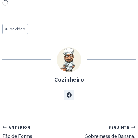
L
o
a
Post
d
#
Cookidoo
Tags:
i
n
g
…
Cozinheiro
Navegação
ANTERIOR
SEGUINTE
de
Pão de Forma
Sobremesa de Banana,