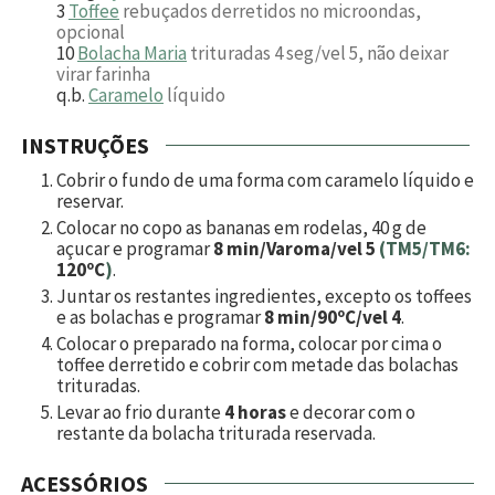
3
Toffee
rebuçados derretidos no microondas,
opcional
10
Bolacha Maria
trituradas 4 seg/vel 5, não deixar
virar farinha
q.b.
Caramelo
líquido
INSTRUÇÕES
Cobrir o fundo de uma forma com caramelo líquido e
reservar.
Colocar no copo as bananas em rodelas,
40
g de
açucar e programar
8 min/Varoma/vel 5
(TM5/TM6:
120ºC
)
.
Juntar os restantes ingredientes, excepto os toffees
e as bolachas e programar
8 min/90ºC/vel 4
.
Colocar o preparado na forma, colocar por cima o
toffee derretido e cobrir com metade das bolachas
trituradas.
Levar ao frio durante
4 horas
e decorar com o
restante da bolacha triturada reservada.
ACESSÓRIOS