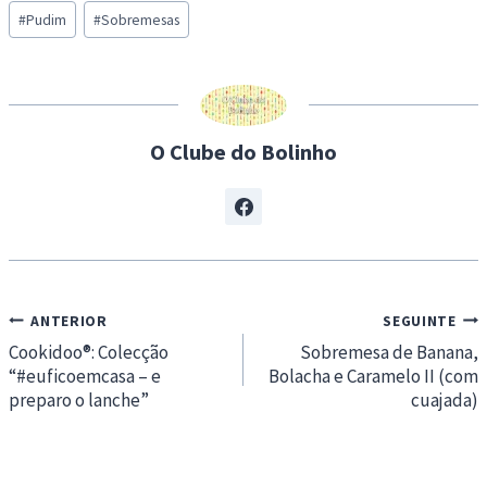
Post
d
#
Pudim
#
Sobremesas
Tags:
i
n
g
…
O Clube do Bolinho
Navegação
ANTERIOR
SEGUINTE
de
Cookidoo®: Colecção
Sobremesa de Banana,
“#euficoemcasa – e
Bolacha e Caramelo II (com
artigos
preparo o lanche”
cuajada)