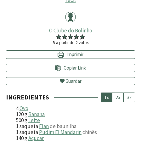
Fácil
O Clube do Bolinho
5
a partir de
2
votos
Imprimir
Copiar Link
Guardar
INGREDIENTES
1x
2x
3x
4
Ovo
120
g
Banana
500
g
Leite
1
saqueta
Flan
de baunilha
1
saqueta
Pudim El Mandarin
chinês
140
g
Açucar