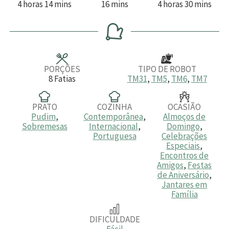
h
m
m
h
m
4
horas
14
mins
16
mins
4
horas
30
mins
o
i
i
o
i
r
n
n
r
n
a
u
u
a
u
s
t
t
s
t
o
o
o
s
s
s
PORÇÕES
TIPO DE ROBOT
8
Fatias
TM31
,
TM5
,
TM6
,
TM7
PRATO
COZINHA
OCASIÃO
Pudim
,
Contemporânea
,
Almoços de
Sobremesas
Internacional
,
Domingo
,
Portuguesa
Celebrações
Especiais
,
Encontros de
Amigos
,
Festas
de Aniversário
,
Jantares em
Família
DIFICULDADE