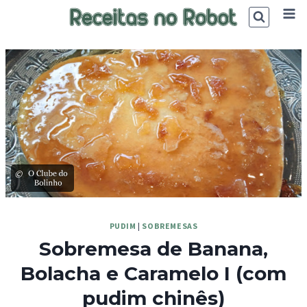
Skip
to
content
©
PUDIM
|
SOBREMESAS
Sobremesa de Banana,
Bolacha e Caramelo I (com
pudim chinês)