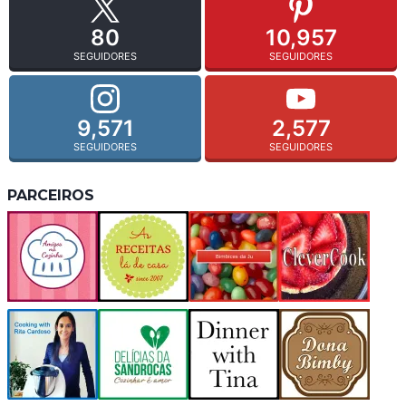
80
10,957
SEGUIDORES
SEGUIDORES
9,571
2,577
SEGUIDORES
SEGUIDORES
PARCEIROS