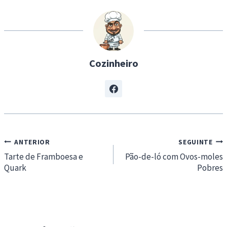
n
g
…
Cozinheiro
Navegação
ANTERIOR
SEGUINTE
de
Tarte de Framboesa e
Pão-de-ló com Ovos-moles
Quark
Pobres
artigos