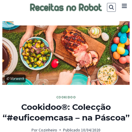
Skip
to
content
© Vorwerk
COOKIDOO
Cookidoo®: Colecção
“#euficoemcasa – na Páscoa”
Por
Cozinheiro
Publicado
10/04/2020